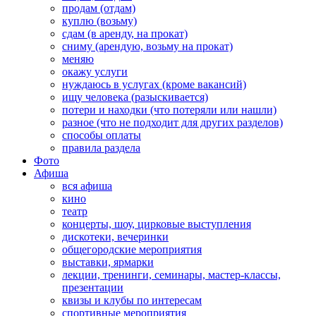
продам (отдам)
куплю (возьму)
сдам (в аренду, на прокат)
сниму (арендую, возьму на прокат)
меняю
окажу услуги
нуждаюсь в услугах (кроме вакансий)
ищу человека (разыскивается)
потери и находки (что потеряли или нашли)
разное (что не подходит для других разделов)
способы оплаты
правила раздела
Фото
Афиша
вся афиша
кино
театр
концерты, шоу, цирковые выступления
дискотеки, вечеринки
общегородские мероприятия
выставки, ярмарки
лекции, тренинги, семинары, мастер-классы,
презентации
квизы и клубы по интересам
спортивные мероприятия