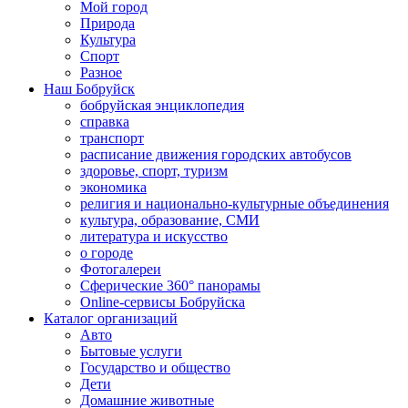
Мой город
Природа
Культура
Спорт
Разное
Наш Бобруйск
бобруйская энциклопедия
справка
транспорт
расписание движения городских автобусов
здоровье, спорт, туризм
экономика
религия и национально-культурные объединения
культура, образование, СМИ
литература и искусство
о городе
Фотогалереи
Сферические 360° панорамы
Online-сервисы Бобруйска
Каталог организаций
Авто
Бытовые услуги
Государство и общество
Дети
Домашние животные