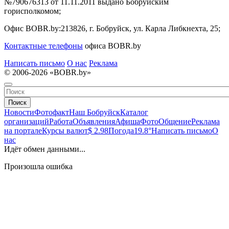
№790676313 от 11.11.2011 выдано Бобруйским
горисполкомом;
Офис BOBR.by:
213826, г. Бобруйск, ул. Карла Либкнехта, 25;
Контактные телефоны
офиса BOBR.by
Написать письмо
О нас
Реклама
© 2006-2026 «BOBR.by»
Поиск
Новости
Фотофакт
Наш Бобруйск
Каталог
организаций
Работа
Объявления
Афиша
Фото
Общение
Реклама
на портале
Курсы валют
$ 2.98
Погода
19.8°
Написать письмо
О
нас
Идёт обмен данными...
Произошла ошибка