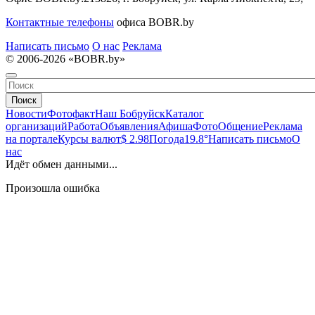
Контактные телефоны
офиса BOBR.by
Написать письмо
О нас
Реклама
© 2006-2026 «BOBR.by»
Поиск
Новости
Фотофакт
Наш Бобруйск
Каталог
организаций
Работа
Объявления
Афиша
Фото
Общение
Реклама
на портале
Курсы валют
$ 2.98
Погода
19.8°
Написать письмо
О
нас
Идёт обмен данными...
Произошла ошибка