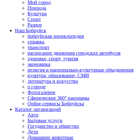
Мой город
Природа
Культура
Спорт
Разное
Наш Бобруйск
бобруйская энциклопедия
справка
транспорт
расписание движения городских автобусов
здоровье, спорт, туризм
экономика
религия и национально-культурные объединения
культура, образование, СМИ
литература и искусство
о городе
Фотогалереи
Сферические 360° панорамы
Online-сервисы Бобруйска
Каталог организаций
Авто
Бытовые услуги
Государство и общество
Дети
Домашние животные