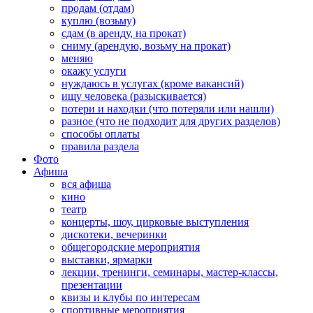
продам (отдам)
куплю (возьму)
сдам (в аренду, на прокат)
сниму (арендую, возьму на прокат)
меняю
окажу услуги
нуждаюсь в услугах (кроме вакансий)
ищу человека (разыскивается)
потери и находки (что потеряли или нашли)
разное (что не подходит для других разделов)
способы оплаты
правила раздела
Фото
Афиша
вся афиша
кино
театр
концерты, шоу, цирковые выступления
дискотеки, вечеринки
общегородские мероприятия
выставки, ярмарки
лекции, тренинги, семинары, мастер-классы,
презентации
квизы и клубы по интересам
спортивные мероприятия