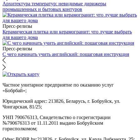
Архитектура температур: невидимые дирижеры
промышленных и бытовых контуров
Пресс-релизы
Керамическая плитка или керамогранит: что лучше выбрать
для вашего дома
Пресс-релизы
С чего начинать учить английский: пошаговая инструкция
Частное унитарное предприятие по оказанию услуг
«Бобрбай»;
Юридический адрес:
213826, Беларусь, г. Бобруйск, ул.
Чонгарская, 81/25;
УНП 790676313, Свидетельство о госрегистрации
№790676313 от 11.11.2011 выдано Бобруйским
горисполкомом;
Офис BOBR.by:
213826, г. Бобруйск, ул. Карла Либкнехта, 25;