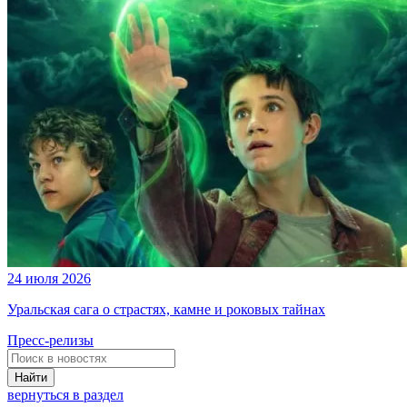
24 июля 2026
Уральская сага о страстях, камне и роковых тайнах
Пресс-релизы
Найти
вернуться в раздел