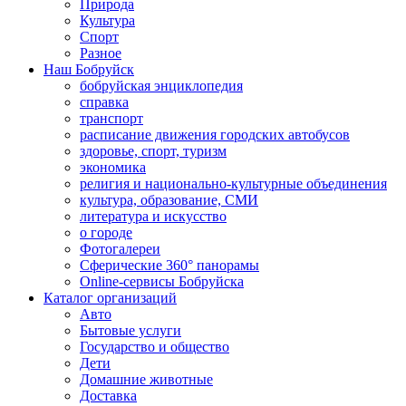
Природа
Культура
Спорт
Разное
Наш Бобруйск
бобруйская энциклопедия
справка
транспорт
расписание движения городских автобусов
здоровье, спорт, туризм
экономика
религия и национально-культурные объединения
культура, образование, СМИ
литература и искусство
о городе
Фотогалереи
Сферические 360° панорамы
Online-сервисы Бобруйска
Каталог организаций
Авто
Бытовые услуги
Государство и общество
Дети
Домашние животные
Доставка