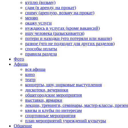
куплю (возьму)
сдам (в аренду, на прокат)
сниму (арендую, возьму на прокат)
меняю
окажу услуги
нуждаюсь в услугах (кроме вакансий)
ищу человека (разыскивается)
потери и находки (что потеряли или нашли)
разное (что не подходит для других разделов)
способы оплаты
правила раздела
Фото
Афиша
вся афиша
кино
театр
концерты, шоу, цирковые выступления
дискотеки, вечеринки
общегородские мероприятия
выставки, ярмарки
лекции, тренинги, семинары, мастер-классы, презе
квизы и клубы по интересам
спортивные мероприятия
план мероприятий учреждений культуры
Общение