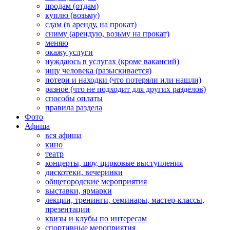
продам (отдам)
куплю (возьму)
сдам (в аренду, на прокат)
сниму (арендую, возьму на прокат)
меняю
окажу услуги
нуждаюсь в услугах (кроме вакансий)
ищу человека (разыскивается)
потери и находки (что потеряли или нашли)
разное (что не подходит для других разделов)
способы оплаты
правила раздела
Фото
Афиша
вся афиша
кино
театр
концерты, шоу, цирковые выступления
дискотеки, вечеринки
общегородские мероприятия
выставки, ярмарки
лекции, тренинги, семинары, мастер-классы,
презентации
квизы и клубы по интересам
спортивные мероприятия