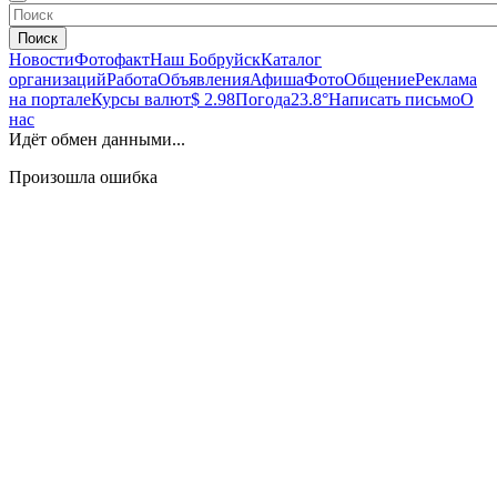
Поиск
Новости
Фотофакт
Наш Бобруйск
Каталог
организаций
Работа
Объявления
Афиша
Фото
Общение
Реклама
на портале
Курсы валют
$ 2.98
Погода
23.8°
Написать письмо
О
нас
Идёт обмен данными...
Произошла ошибка