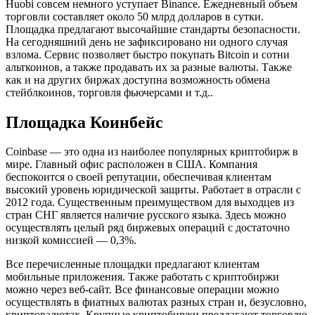
Huobi совсем немного уступает Binance. Ежедневный объем
торговли составляет около 50 млрд долларов в сутки.
Площадка предлагают высочайшие стандарты безопасности.
На сегодняшний день не зафиксировано ни одного случая
взлома. Сервис позволяет быстро покупать Bitcoin и сотни
альткоинов, а также продавать их за разные валюты. Также
как и на других биржах доступна возможность обмена
стейблкоинов, торговля фьючерсами и т.д..
Площадка Коинбейс
Coinbase — это одна из наиболее популярных криптобирж в
мире. Главный офис расположен в США. Компания
беспокоится о своей репутации, обеспечивая клиентам
высокий уровень юридической защиты. Работает в отрасли с
2012 года. Существенным преимуществом для выходцев из
стран СНГ является наличие русского языка. Здесь можно
осуществлять целый ряд биржевых операций с достаточно
низкой комиссией — 0,3%.
Все перечисленные площадки предлагают клиентам
мобильные приложения. Также работать с криптобиржи
можно через веб-сайт. Все финансовые операции можно
осуществлять в фиатных валютах разных стран и, безусловно,
криптовалютах. Крупные криптобиржи предлагают торговлю