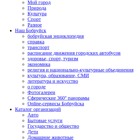
Мой город
Природа
Культура
Спорт
Разное
Наш Бобруйск
бобруйская энциклопедия
справка
транспорт
расписание движения городских автобусов
здоровье, спорт, туризм
экономика
религия и национально-культурные объединения
культура, образование, СМИ
литература и искусство
о городе
Фотогалереи
Сферические 360° панорамы
Online-сервисы Бобруйска
Каталог организаций
Авто
Бытовые услуги
Государство и общество
Дети
Домашние животные