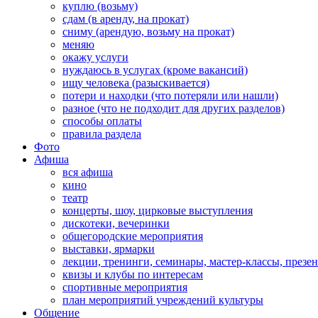
куплю (возьму)
сдам (в аренду, на прокат)
сниму (арендую, возьму на прокат)
меняю
окажу услуги
нуждаюсь в услугах (кроме вакансий)
ищу человека (разыскивается)
потери и находки (что потеряли или нашли)
разное (что не подходит для других разделов)
способы оплаты
правила раздела
Фото
Афиша
вся афиша
кино
театр
концерты, шоу, цирковые выступления
дискотеки, вечеринки
общегородские мероприятия
выставки, ярмарки
лекции, тренинги, семинары, мастер-классы, презе
квизы и клубы по интересам
спортивные мероприятия
план мероприятий учреждений культуры
Общение