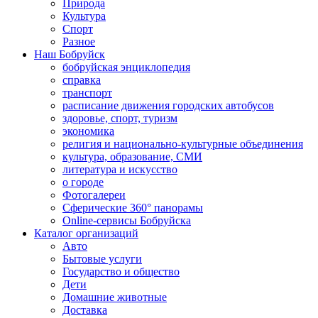
Природа
Культура
Спорт
Разное
Наш Бобруйск
бобруйская энциклопедия
справка
транспорт
расписание движения городских автобусов
здоровье, спорт, туризм
экономика
религия и национально-культурные объединения
культура, образование, СМИ
литература и искусство
о городе
Фотогалереи
Сферические 360° панорамы
Online-сервисы Бобруйска
Каталог организаций
Авто
Бытовые услуги
Государство и общество
Дети
Домашние животные
Доставка