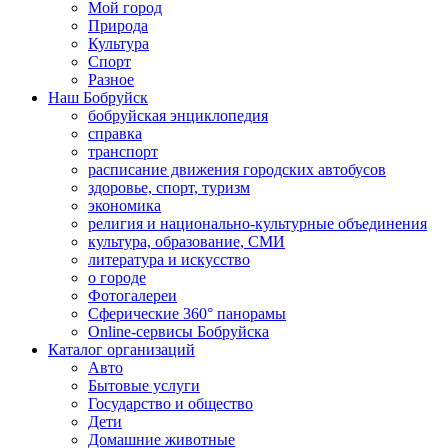
Мой город
Природа
Культура
Спорт
Разное
Наш Бобруйск
бобруйская энциклопедия
справка
транспорт
расписание движения городских автобусов
здоровье, спорт, туризм
экономика
религия и национально-культурные объединения
культура, образование, СМИ
литература и искусство
о городе
Фотогалереи
Сферические 360° панорамы
Online-сервисы Бобруйска
Каталог организаций
Авто
Бытовые услуги
Государство и общество
Дети
Домашние животные