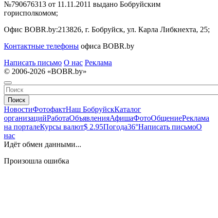
№790676313 от 11.11.2011 выдано Бобруйским
горисполкомом;
Офис BOBR.by:
213826, г. Бобруйск, ул. Карла Либкнехта, 25;
Контактные телефоны
офиса BOBR.by
Написать письмо
О нас
Реклама
© 2006-2026 «BOBR.by»
Поиск
Новости
Фотофакт
Наш Бобруйск
Каталог
организаций
Работа
Объявления
Афиша
Фото
Общение
Реклама
на портале
Курсы валют
$ 2.95
Погода
36°
Написать письмо
О
нас
Идёт обмен данными...
Произошла ошибка