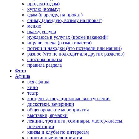
продам (отдам)
куплю (возьму)
сдам (в аренду, на прокат)
сниму (арендую, возьму на прокат)
меняю
окажу услуги
нуждаюсь в услугах (кроме вакансий)
ищу человека (разыскивается)
потери и находки (что потеряли или нашли)
разное (что не подходит для других разделов)
способы оплаты
правила раздела
Фото
Афиша
вся афиша
кино
театр
концерты, шоу, цирковые выступления
дискотеки, вечеринки
общегородские мероприятия
выставки, ярмарки
лекции, тренинги, семинары, мастер-классы,
презентации
квизы и клубы по интересам
спортивные мероприятия