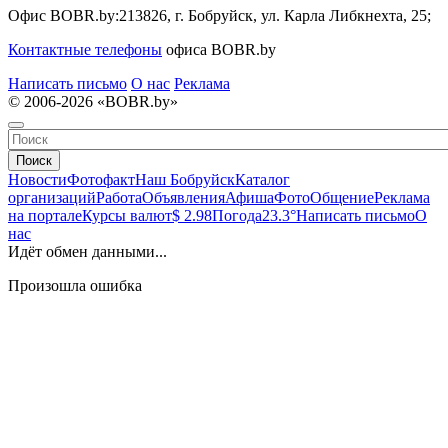
Офис BOBR.by:
213826, г. Бобруйск, ул. Карла Либкнехта, 25;
Контактные телефоны
офиса BOBR.by
Написать письмо
О нас
Реклама
© 2006-2026 «BOBR.by»
Поиск
Новости
Фотофакт
Наш Бобруйск
Каталог
организаций
Работа
Объявления
Афиша
Фото
Общение
Реклама
на портале
Курсы валют
$ 2.98
Погода
23.3°
Написать письмо
О
нас
Идёт обмен данными...
Произошла ошибка