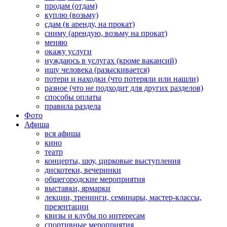
продам (отдам)
куплю (возьму)
сдам (в аренду, на прокат)
сниму (арендую, возьму на прокат)
меняю
окажу услуги
нуждаюсь в услугах (кроме вакансий)
ищу человека (разыскивается)
потери и находки (что потеряли или нашли)
разное (что не подходит для других разделов)
способы оплаты
правила раздела
Фото
Афиша
вся афиша
кино
театр
концерты, шоу, цирковые выступления
дискотеки, вечеринки
общегородские мероприятия
выставки, ярмарки
лекции, тренинги, семинары, мастер-классы,
презентации
квизы и клубы по интересам
спортивные мероприятия