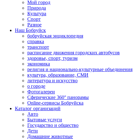
Мой город
Природа
Культура
Спорт
Разное
Наш Бобруйск
бобруйская энциклопедия
справка
транспорт
расписание движения городских автобусов
здоровье, спорт, туризм
экономика
религия и национально-культурные объединения
культура, образование, СМИ
литература и искусство
о городе
Фотогалереи
Сферические 360° панорамы
Online-сервисы Бобруйска
Каталог организаций
Авто
Бытовые услуги
Государство и общество
Дети
Домашние животные