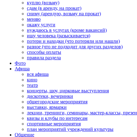
куплю (возьму)
сдам (в аренду, на прокат)
сниму (арендую, возьму на прокат)
меняю
окажу услуги
нуждаюсь в услугах (кроме вакансий)
ищу человека (разыскивается)
потери и находки (что потеряли или нашли)
разное (что не подходит для других разделов)
способы оплаты
правила раздела
Фото
Афиша
вся афиша
кино
театр
концерты, шоу, цирковые выступления
дискотеки, вечеринки
общегородские мероприятия
выставки, ярмарки
лекции, тренинги, семинары, мастер-классы, презе
квизы и клубы по интересам
спортивные мероприятия
план мероприятий учреждений культуры
Общение