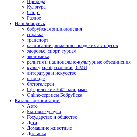
Природа
Культура
Спорт
Разное
Наш Бобруйск
бобруйская энциклопедия
справка
транспорт
расписание движения городских автобусов
здоровье, спорт, туризм
экономика
религия и национально-культурные объединения
культура, образование, СМИ
литература и искусство
о городе
Фотогалереи
Сферические 360° панорамы
Online-сервисы Бобруйска
Каталог организаций
Авто
Бытовые услуги
Государство и общество
Дети
Домашние животные
Доставка