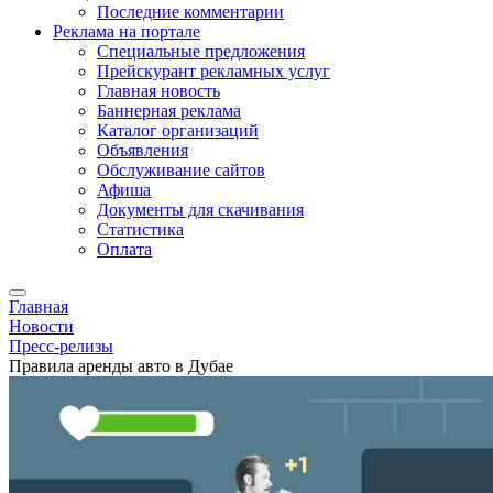
Последние комментарии
Реклама на портале
Специальные предложения
Прейскурант рекламных услуг
Главная новость
Баннерная реклама
Каталог организаций
Объявления
Обслуживание сайтов
Афиша
Документы для скачивания
Статистика
Оплата
Главная
Новости
Пресс-релизы
Правила аренды авто в Дубае