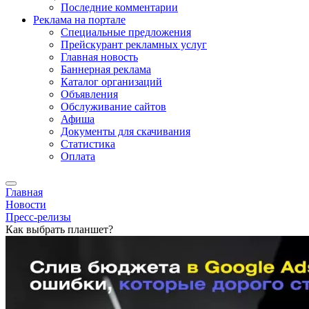
Последние комментарии
Реклама на портале
Специальные предложения
Прейскурант рекламных услуг
Главная новость
Баннерная реклама
Каталог организаций
Объявления
Обслуживание сайтов
Афиша
Документы для скачивания
Статистика
Оплата
Главная
Новости
Пресс-релизы
Как выбрать планшет?