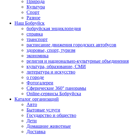
Природа
Культура
Спорт
Разное
Наш Бобруйск
бобруйская энциклопедия
справка
транспорт
расписание движения городских автобусов
здоровье, спорт, туризм
экономика
религия и национально-культурные объединения
культура, образование, СМИ
литература и искусство
о городе
Фотогалереи
Сферические 360° панорамы
Online-сервисы Бобруйска
Каталог организаций
Авто
Бытовые услуги
Государство и общество
Дети
Домашние животные
Доставка