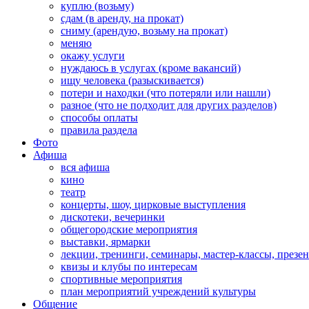
куплю (возьму)
сдам (в аренду, на прокат)
сниму (арендую, возьму на прокат)
меняю
окажу услуги
нуждаюсь в услугах (кроме вакансий)
ищу человека (разыскивается)
потери и находки (что потеряли или нашли)
разное (что не подходит для других разделов)
способы оплаты
правила раздела
Фото
Афиша
вся афиша
кино
театр
концерты, шоу, цирковые выступления
дискотеки, вечеринки
общегородские мероприятия
выставки, ярмарки
лекции, тренинги, семинары, мастер-классы, презе
квизы и клубы по интересам
спортивные мероприятия
план мероприятий учреждений культуры
Общение