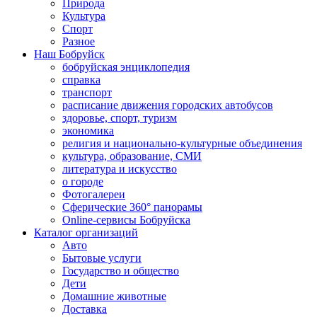
Природа
Культура
Спорт
Разное
Наш Бобруйск
бобруйская энциклопедия
справка
транспорт
расписание движения городских автобусов
здоровье, спорт, туризм
экономика
религия и национально-культурные объединения
культура, образование, СМИ
литература и искусство
о городе
Фотогалереи
Сферические 360° панорамы
Online-сервисы Бобруйска
Каталог организаций
Авто
Бытовые услуги
Государство и общество
Дети
Домашние животные
Доставка