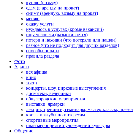
куплю (возьму)
сдам (в аренду, на прокат)
сниму (арендую, возьму на прокат)
меняю
окажу услуги
нуждаюсь в услугах (кроме вакансий)
ищу человека (разыскивается)
потери и находки (что потеряли или нашли)
разное (что не подходит для других разделов)
способы оплаты
правила раздела
Фото
Афиша
вся афиша
кино
театр
концерты, шоу, цирковые выступления
дискотеки, вечеринки
общегородские мероприятия
выставки, ярмарки
лекции, тренинги, семинары, мастер-классы, презе
квизы и клубы по интересам
спортивные мероприятия
план мероприятий учреждений культуры
Общение