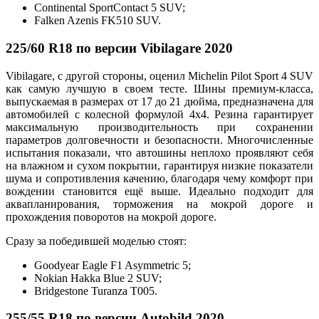
Continental SportContact 5 SUV;
Falken Azenis FK510 SUV.
225/60 R18 по версии Vibilagare 2020
Vibilagare, с другой стороны, оценил Michelin Pilot Sport 4 SUV
как самую лучшую в своем тесте. Шины премиум-класса,
выпускаемая в размерах от 17 до 21 дюйма, предназначена для
автомобилей с колесной формулой 4х4. Резина гарантирует
максимальную производительность при сохранении
параметров долговечности и безопасности. Многочисленные
испытания показали, что автошины неплохо проявляют себя
на влажном и сухом покрытии, гарантируя низкие показатели
шума и сопротивления качению, благодаря чему комфорт при
вождении становится ещё выше. Идеально подходит для
аквапланирования, торможения на мокрой дороге и
прохождения поворотов на мокрой дороге.
Сразу за победившей моделью стоят:
Goodyear Eagle F1 Asymmetric 5;
Nokian Hakka Blue 2 SUV;
Bridgestone Turanza T005.
255/55 R18 по версии Autobild 2020