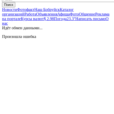
Поиск
Новости
Фотофакт
Наш Бобруйск
Каталог
организаций
Работа
Объявления
Афиша
Фото
Общение
Реклама
на портале
Курсы валют
$ 2.98
Погода
23.3°
Написать письмо
О
нас
Идёт обмен данными...
Произошла ошибка