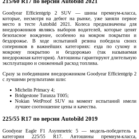
215/60 R17 по версии Autobild 2021
Goodyear Efficientgrip 2 SUV — шины премиум-класса,
которые, несмотря на дебют на рынке, уже заняли первое
место в тесте Autobild 2021. Колеса предназначены для
внедорожников являясь выборов водителей, которые ценят
безопасное вождение, особенно на мокром покрытии и
бездорожье. В ходе испытаний резина победила своих
соперников в важнейших категориях: езда по сухому и
мокрому покрытию и бездорожью (так называемая
внедорожная категория). Автошины гарантируют длительную
эксплуатацию и сниженный расход топлива.
Сразу за победившим внедорожником Goodyear Efficientgrip 2
с лучшими результатами шли:
Michelin Primacy 4;
Bridgestone Turanza T005;
Nokian WetProof SUV на момент испытаний имели
лучшее соотношение цены и качества.
225/55 R17 по версии Autobild 2019
Goodyear Eagle F1 Asymmetric 5 — модель-победитель в
категории 225/55 R17. Автошины премиум-класса,