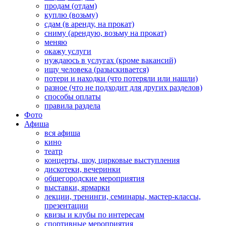
продам (отдам)
куплю (возьму)
сдам (в аренду, на прокат)
сниму (арендую, возьму на прокат)
меняю
окажу услуги
нуждаюсь в услугах (кроме вакансий)
ищу человека (разыскивается)
потери и находки (что потеряли или нашли)
разное (что не подходит для других разделов)
способы оплаты
правила раздела
Фото
Афиша
вся афиша
кино
театр
концерты, шоу, цирковые выступления
дискотеки, вечеринки
общегородские мероприятия
выставки, ярмарки
лекции, тренинги, семинары, мастер-классы,
презентации
квизы и клубы по интересам
спортивные мероприятия