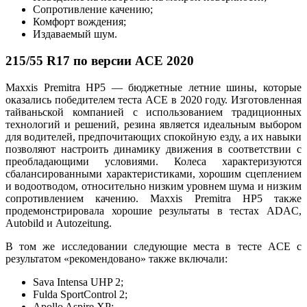
Сопротивление качению;
Комфорт вождения;
Издаваемый шум.
215/55 R17 по версии ACE 2020
Maxxis Premitra HP5 — бюджетные летние шины, которые
оказались победителем теста ACE в 2020 году. Изготовленная
тайваньской компанией с использованием традиционных
технологий и решений, резина является идеальным выбором
для водителей, предпочитающих спокойную езду, а их навыки
позволяют настроить динамику движения в соответствии с
преобладающими условиями. Колеса характеризуются
сбалансированными характеристиками, хорошим сцеплением
и водоотводом, относительно низким уровнем шума и низким
сопротивлением качению. Maxxis Premitra HP5 также
продемонстрировала хорошие результаты в тестах ADAC,
Autobild и Autozeitung.
В том же исследовании следующие места в тесте ACE с
результатом «рекомендовано» также включали:
Sava Intensa UHP 2;
Fulda SportControl 2;
Apollo Aspire XP;