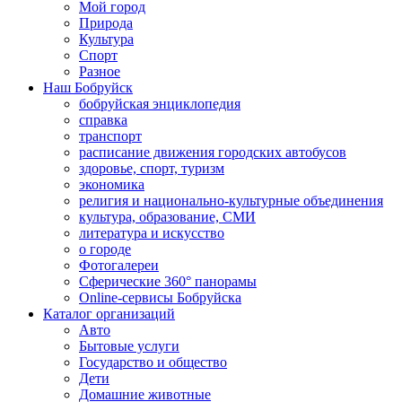
Мой город
Природа
Культура
Спорт
Разное
Наш Бобруйск
бобруйская энциклопедия
справка
транспорт
расписание движения городских автобусов
здоровье, спорт, туризм
экономика
религия и национально-культурные объединения
культура, образование, СМИ
литература и искусство
о городе
Фотогалереи
Сферические 360° панорамы
Online-сервисы Бобруйска
Каталог организаций
Авто
Бытовые услуги
Государство и общество
Дети
Домашние животные