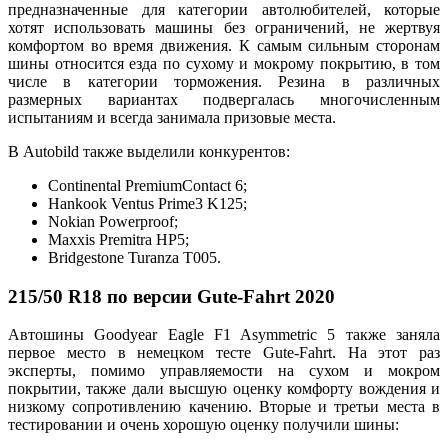
предназначенные для категории автолюбителей, которые
хотят использовать машины без ограничений, не жертвуя
комфортом во время движения. К самым сильным сторонам
шины относится езда по сухому и мокрому покрытию, в том
числе в категории торможения. Резина в различных
размерных вариантах подвергалась многочисленным
испытаниям и всегда занимала призовые места.
В Autobild также выделили конкурентов:
Continental PremiumContact 6;
Hankook Ventus Prime3 K125;
Nokian Powerproof;
Maxxis Premitra HP5;
Bridgestone Turanza T005.
215/50 R18 по версии Gute-Fahrt 2020
Автошины Goodyear Eagle F1 Asymmetric 5 также заняла
первое место в немецком тесте Gute-Fahrt. На этот раз
эксперты, помимо управляемости на сухом и мокром
покрытии, также дали высшую оценку комфорту вождения и
низкому сопротивлению качению. Вторые и третьи места в
тестировании и очень хорошую оценку получили шины: