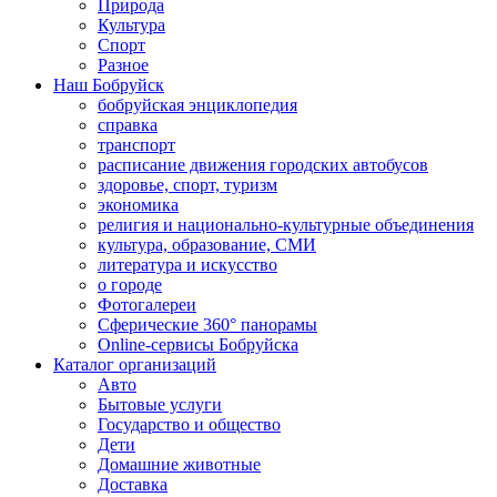
Природа
Культура
Спорт
Разное
Наш Бобруйск
бобруйская энциклопедия
справка
транспорт
расписание движения городских автобусов
здоровье, спорт, туризм
экономика
религия и национально-культурные объединения
культура, образование, СМИ
литература и искусство
о городе
Фотогалереи
Сферические 360° панорамы
Online-сервисы Бобруйска
Каталог организаций
Авто
Бытовые услуги
Государство и общество
Дети
Домашние животные
Доставка