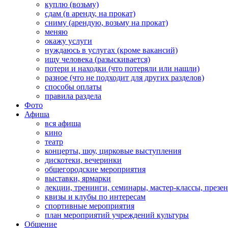
куплю (возьму)
сдам (в аренду, на прокат)
сниму (арендую, возьму на прокат)
меняю
окажу услуги
нуждаюсь в услугах (кроме вакансий)
ищу человека (разыскивается)
потери и находки (что потеряли или нашли)
разное (что не подходит для других разделов)
способы оплаты
правила раздела
Фото
Афиша
вся афиша
кино
театр
концерты, шоу, цирковые выступления
дискотеки, вечеринки
общегородские мероприятия
выставки, ярмарки
лекции, тренинги, семинары, мастер-классы, презе
квизы и клубы по интересам
спортивные мероприятия
план мероприятий учреждений культуры
Общение