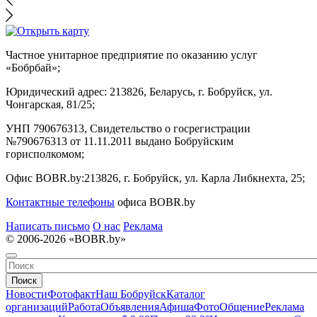
Частное унитарное предприятие по оказанию услуг
«Бобрбай»;
Юридический адрес:
213826, Беларусь, г. Бобруйск, ул.
Чонгарская, 81/25;
УНП 790676313, Свидетельство о госрегистрации
№790676313 от 11.11.2011 выдано Бобруйским
горисполкомом;
Офис BOBR.by:
213826, г. Бобруйск, ул. Карла Либкнехта, 25;
Контактные телефоны
офиса BOBR.by
Написать письмо
О нас
Реклама
© 2006-2026 «BOBR.by»
Поиск
Новости
Фотофакт
Наш Бобруйск
Каталог
организаций
Работа
Объявления
Афиша
Фото
Общение
Реклама