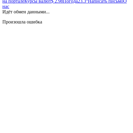
на портале
Курсы валют
$ 2.98
Погода
23.3°
Написать письмо
О
нас
Идёт обмен данными...
Произошла ошибка