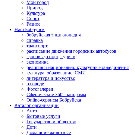
Мой город
Природа
Культура
Спорт
Разное
Наш Бобруйск
бобруйская энциклопедия
справка
транспорт
расписание движения городских автобусов
здоровье, спорт, туризм
экономика
религия и национально-культурные объединения
культура, образование, СМИ
литература и искусство
о городе
Фотогалереи
Сферические 360° панорамы
Online-сервисы Бобруйска
Каталог организаций
Авто
Бытовые услуги
Государство и общество
Дети
Домашние животные