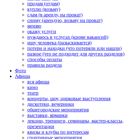
продам (отдам)
куплю (возьму)
сдам (в аренду, на прокат)
сниму (арендую, возьму на прокат)
меняю
окажу услуги
нуждаюсь в услугах (кроме вакансий)
ищу человека (разыскивается)
потери и находки (что потеряли или нашли)
разное (что не подходит для других разделов)
способы оплаты
правила раздела
Фото
Афиша
вся афиша
кино
театр
концерты, шоу, цирковые выступления
дискотеки, вечеринки
общегородские мероприятия
выставки, ярмарки
лекции, тренинги, семинары, мастер-классы,
презентации
квизы и клубы по интересам
спортивные мероприятия