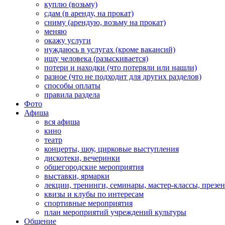
куплю (возьму)
сдам (в аренду, на прокат)
сниму (арендую, возьму на прокат)
меняю
окажу услуги
нуждаюсь в услугах (кроме вакансий)
ищу человека (разыскивается)
потери и находки (что потеряли или нашли)
разное (что не подходит для других разделов)
способы оплаты
правила раздела
Фото
Афиша
вся афиша
кино
театр
концерты, шоу, цирковые выступления
дискотеки, вечеринки
общегородские мероприятия
выставки, ярмарки
лекции, тренинги, семинары, мастер-классы, презе
квизы и клубы по интересам
спортивные мероприятия
план мероприятий учреждений культуры
Общение