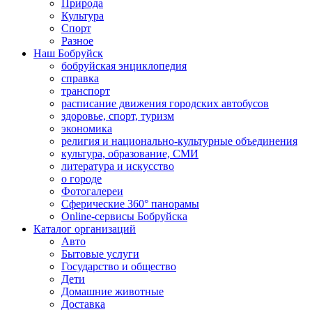
Природа
Культура
Спорт
Разное
Наш Бобруйск
бобруйская энциклопедия
справка
транспорт
расписание движения городских автобусов
здоровье, спорт, туризм
экономика
религия и национально-культурные объединения
культура, образование, СМИ
литература и искусство
о городе
Фотогалереи
Сферические 360° панорамы
Online-сервисы Бобруйска
Каталог организаций
Авто
Бытовые услуги
Государство и общество
Дети
Домашние животные
Доставка