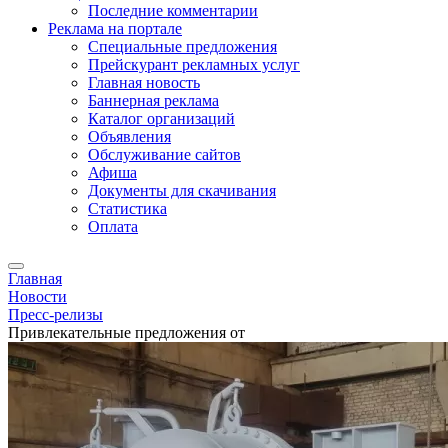
Последние комментарии
Реклама на портале
Специальные предложения
Прейскурант рекламных услуг
Главная новость
Баннерная реклама
Каталог организаций
Объявления
Обслуживание сайтов
Афиша
Документы для скачивания
Статистика
Оплата
Главная
Новости
Пресс-релизы
Привлекательные предложения от