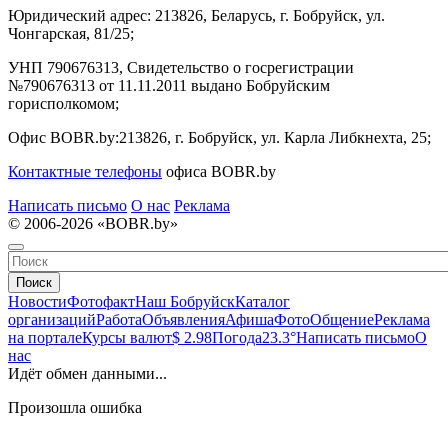
Юридический адрес:
213826, Беларусь, г. Бобруйск, ул.
Чонгарская, 81/25;
УНП 790676313, Свидетельство о госрегистрации
№790676313 от 11.11.2011 выдано Бобруйским
горисполкомом;
Офис BOBR.by:
213826, г. Бобруйск, ул. Карла Либкнехта, 25;
Контактные телефоны
офиса BOBR.by
Написать письмо
О нас
Реклама
© 2006-2026 «BOBR.by»
Поиск
Новости
Фотофакт
Наш Бобруйск
Каталог
организаций
Работа
Объявления
Афиша
Фото
Общение
Реклама
на портале
Курсы валют
$ 2.98
Погода
23.3°
Написать письмо
О
нас
Идёт обмен данными...
Произошла ошибка