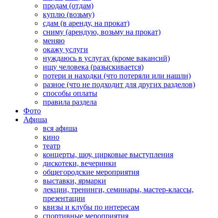
продам (отдам)
куплю (возьму)
сдам (в аренду, на прокат)
сниму (арендую, возьму на прокат)
меняю
окажу услуги
нуждаюсь в услугах (кроме вакансий)
ищу человека (разыскивается)
потери и находки (что потеряли или нашли)
разное (что не подходит для других разделов)
способы оплаты
правила раздела
Фото
Афиша
вся афиша
кино
театр
концерты, шоу, цирковые выступления
дискотеки, вечеринки
общегородские мероприятия
выставки, ярмарки
лекции, тренинги, семинары, мастер-классы,
презентации
квизы и клубы по интересам
спортивные мероприятия