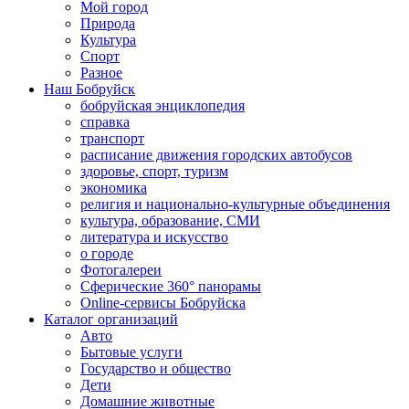
Мой город
Природа
Культура
Спорт
Разное
Наш Бобруйск
бобруйская энциклопедия
справка
транспорт
расписание движения городских автобусов
здоровье, спорт, туризм
экономика
религия и национально-культурные объединения
культура, образование, СМИ
литература и искусство
о городе
Фотогалереи
Сферические 360° панорамы
Online-сервисы Бобруйска
Каталог организаций
Авто
Бытовые услуги
Государство и общество
Дети
Домашние животные