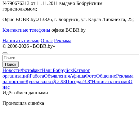
№790676313 от 11.11.2011 выдано Бобруйским
горисполкомом;
Офис BOBR.by:
213826, г. Бобруйск, ул. Карла Либкнехта, 25;
Контактные телефоны
офиса BOBR.by
Написать письмо
О нас
Реклама
© 2006-2026 «BOBR.by»
Поиск
Новости
Фотофакт
Наш Бобруйск
Каталог
организаций
Работа
Объявления
Афиша
Фото
Общение
Реклама
на портале
Курсы валют
$ 2.98
Погода
23.8°
Написать письмо
О
нас
Идёт обмен данными...
Произошла ошибка