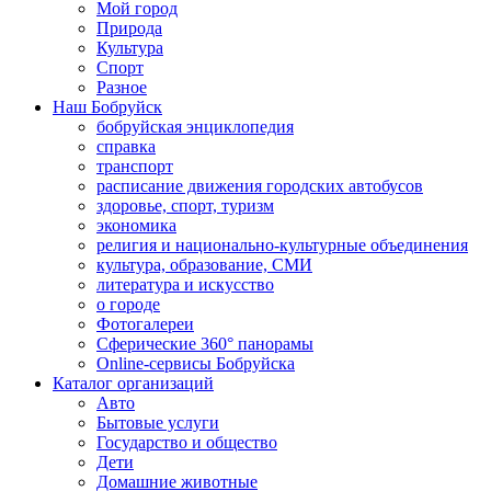
Мой город
Природа
Культура
Спорт
Разное
Наш Бобруйск
бобруйская энциклопедия
справка
транспорт
расписание движения городских автобусов
здоровье, спорт, туризм
экономика
религия и национально-культурные объединения
культура, образование, СМИ
литература и искусство
о городе
Фотогалереи
Сферические 360° панорамы
Online-сервисы Бобруйска
Каталог организаций
Авто
Бытовые услуги
Государство и общество
Дети
Домашние животные