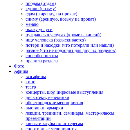
продам (отдам)
куплю (возьму)
сдам (в аренду, на прокат)
сниму (арендую, возьму на прокат)
меняю
окажу услуги
нуждаюсь в услугах (кроме вакансий)
ищу человека (разыскивается)
потери и находки (что потеряли или нашли)
разное (что не подходит для других разделов)
способы оплаты
правила раздела
Фото
Афиша
вся афиша
кино
театр
концерты, шоу, цирковые выступления
дискотеки, вечеринки
общегородские мероприятия
выставки, ярмарки
лекции, тренинги, семинары, мастер-классы,
презентации
квизы и клубы по интересам
спортивные мероприятия