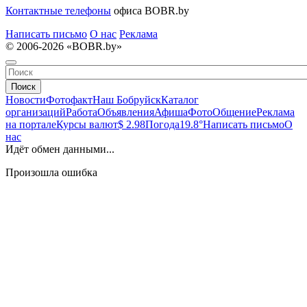
Контактные телефоны
офиса BOBR.by
Написать письмо
О нас
Реклама
© 2006-2026 «BOBR.by»
Поиск
Новости
Фотофакт
Наш Бобруйск
Каталог
организаций
Работа
Объявления
Афиша
Фото
Общение
Реклама
на портале
Курсы валют
$ 2.98
Погода
19.8°
Написать письмо
О
нас
Идёт обмен данными...
Произошла ошибка