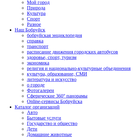
Мой город
Природа
Культура
Спорт
Разное
Наш Бобруйск
бобруйская энциклопедия
справка
транспорт
расписание движения городских автобусов
здоровье, спорт, туризм
экономика
религия и национально-культурные объединения
культура, образование, СМИ
литература и искусство
о городе
Фотогалереи
Сферические 360° панорамы
Online-сервисы Бобруйска
Каталог организаций
Авто
Бытовые услуги
Государство и общество
Дети
Домашние животные