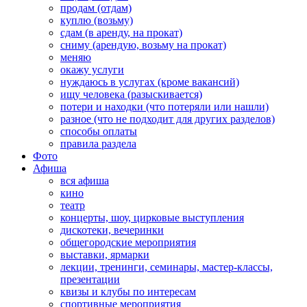
продам (отдам)
куплю (возьму)
сдам (в аренду, на прокат)
сниму (арендую, возьму на прокат)
меняю
окажу услуги
нуждаюсь в услугах (кроме вакансий)
ищу человека (разыскивается)
потери и находки (что потеряли или нашли)
разное (что не подходит для других разделов)
способы оплаты
правила раздела
Фото
Афиша
вся афиша
кино
театр
концерты, шоу, цирковые выступления
дискотеки, вечеринки
общегородские мероприятия
выставки, ярмарки
лекции, тренинги, семинары, мастер-классы,
презентации
квизы и клубы по интересам
спортивные мероприятия