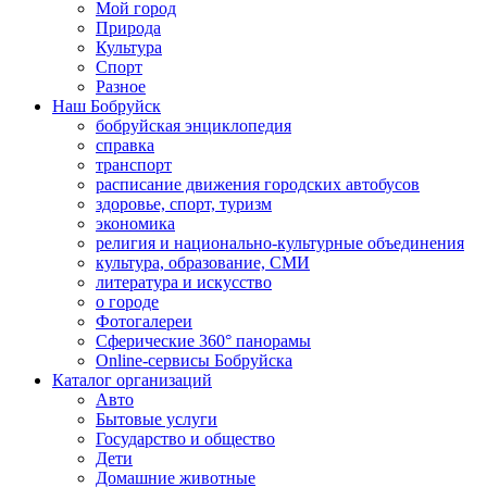
Мой город
Природа
Культура
Спорт
Разное
Наш Бобруйск
бобруйская энциклопедия
справка
транспорт
расписание движения городских автобусов
здоровье, спорт, туризм
экономика
религия и национально-культурные объединения
культура, образование, СМИ
литература и искусство
о городе
Фотогалереи
Сферические 360° панорамы
Online-сервисы Бобруйска
Каталог организаций
Авто
Бытовые услуги
Государство и общество
Дети
Домашние животные