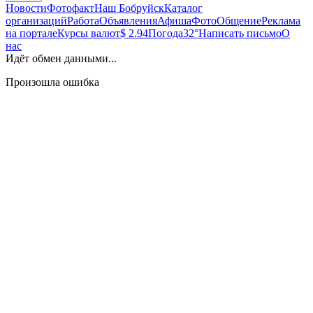
Новости
Фотофакт
Наш Бобруйск
Каталог
организаций
Работа
Объявления
Афиша
Фото
Общение
Реклама
на портале
Курсы валют
$ 2.94
Погода
32°
Написать письмо
О
нас
Идёт обмен данными...
Произошла ошибка