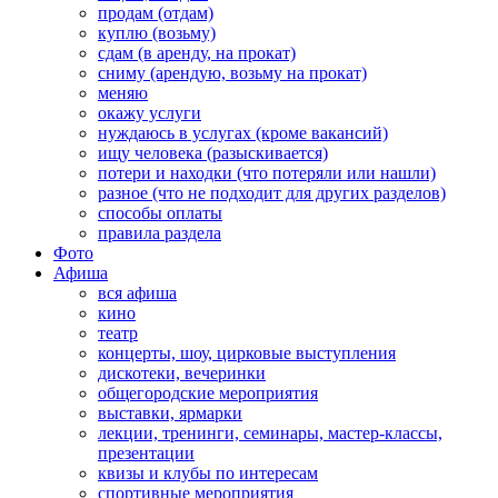
продам (отдам)
куплю (возьму)
сдам (в аренду, на прокат)
сниму (арендую, возьму на прокат)
меняю
окажу услуги
нуждаюсь в услугах (кроме вакансий)
ищу человека (разыскивается)
потери и находки (что потеряли или нашли)
разное (что не подходит для других разделов)
способы оплаты
правила раздела
Фото
Афиша
вся афиша
кино
театр
концерты, шоу, цирковые выступления
дискотеки, вечеринки
общегородские мероприятия
выставки, ярмарки
лекции, тренинги, семинары, мастер-классы,
презентации
квизы и клубы по интересам
спортивные мероприятия