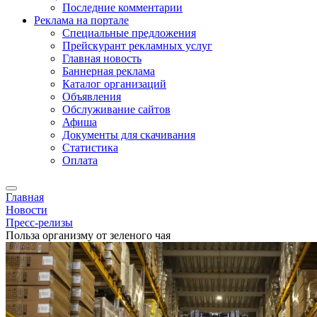
Последние комментарии
Реклама на портале
Специальные предложения
Прейскурант рекламных услуг
Главная новость
Баннерная реклама
Каталог организаций
Объявления
Обслуживание сайтов
Афиша
Документы для скачивания
Статистика
Оплата
Главная
Новости
Пресс-релизы
Польза организму от зеленого чая