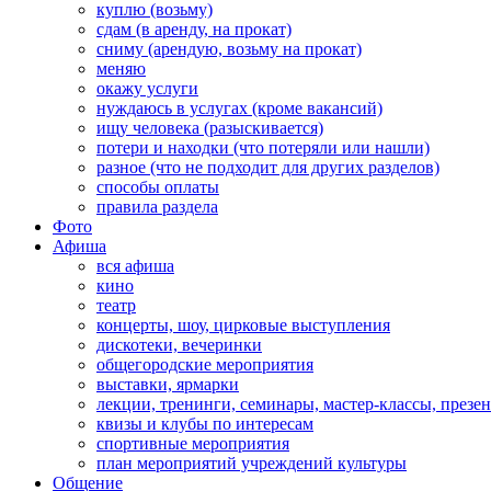
куплю (возьму)
сдам (в аренду, на прокат)
сниму (арендую, возьму на прокат)
меняю
окажу услуги
нуждаюсь в услугах (кроме вакансий)
ищу человека (разыскивается)
потери и находки (что потеряли или нашли)
разное (что не подходит для других разделов)
способы оплаты
правила раздела
Фото
Афиша
вся афиша
кино
театр
концерты, шоу, цирковые выступления
дискотеки, вечеринки
общегородские мероприятия
выставки, ярмарки
лекции, тренинги, семинары, мастер-классы, презе
квизы и клубы по интересам
спортивные мероприятия
план мероприятий учреждений культуры
Общение