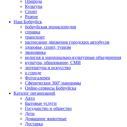
Природа
Культура
Спорт
Разное
Наш Бобруйск
бобруйская энциклопедия
справка
транспорт
расписание движения городских автобусов
здоровье, спорт, туризм
экономика
религия и национально-культурные объединения
культура, образование, СМИ
литература и искусство
о городе
Фотогалереи
Сферические 360° панорамы
Online-сервисы Бобруйска
Каталог организаций
Авто
Бытовые услуги
Государство и общество
Дети
Домашние животные
Доставка