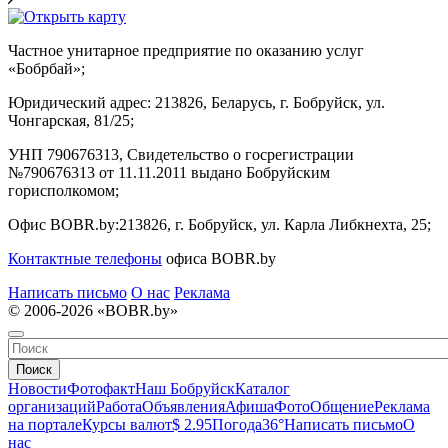
Частное унитарное предприятие по оказанию услуг
«Бобрбай»;
Юридический адрес:
213826, Беларусь, г. Бобруйск, ул.
Чонгарская, 81/25;
УНП 790676313, Свидетельство о госрегистрации
№790676313 от 11.11.2011 выдано Бобруйским
горисполкомом;
Офис BOBR.by:
213826, г. Бобруйск, ул. Карла Либкнехта, 25;
Контактные телефоны
офиса BOBR.by
Написать письмо
О нас
Реклама
© 2006-2026 «BOBR.by»
Поиск
Новости
Фотофакт
Наш Бобруйск
Каталог
организаций
Работа
Объявления
Афиша
Фото
Общение
Реклама
на портале
Курсы валют
$ 2.95
Погода
36°
Написать письмо
О
нас