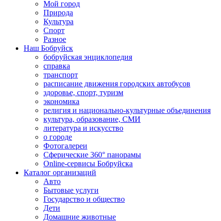
Мой город
Природа
Культура
Спорт
Разное
Наш Бобруйск
бобруйская энциклопедия
справка
транспорт
расписание движения городских автобусов
здоровье, спорт, туризм
экономика
религия и национально-культурные объединения
культура, образование, СМИ
литература и искусство
о городе
Фотогалереи
Сферические 360° панорамы
Online-сервисы Бобруйска
Каталог организаций
Авто
Бытовые услуги
Государство и общество
Дети
Домашние животные