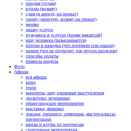
продам (отдам)
куплю (возьму)
сдам (в аренду, на прокат)
сниму (арендую, возьму на прокат)
меняю
окажу услуги
нуждаюсь в услугах (кроме вакансий)
ищу человека (разыскивается)
потери и находки (что потеряли или нашли)
разное (что не подходит для других разделов)
способы оплаты
правила раздела
Фото
Афиша
вся афиша
кино
театр
концерты, шоу, цирковые выступления
дискотеки, вечеринки
общегородские мероприятия
выставки, ярмарки
лекции, тренинги, семинары, мастер-классы,
презентации
квизы и клубы по интересам
спортивные мероприятия