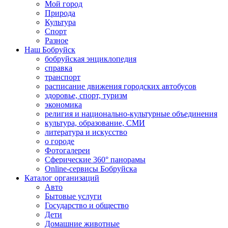
Мой город
Природа
Культура
Спорт
Разное
Наш Бобруйск
бобруйская энциклопедия
справка
транспорт
расписание движения городских автобусов
здоровье, спорт, туризм
экономика
религия и национально-культурные объединения
культура, образование, СМИ
литература и искусство
о городе
Фотогалереи
Сферические 360° панорамы
Online-сервисы Бобруйска
Каталог организаций
Авто
Бытовые услуги
Государство и общество
Дети
Домашние животные