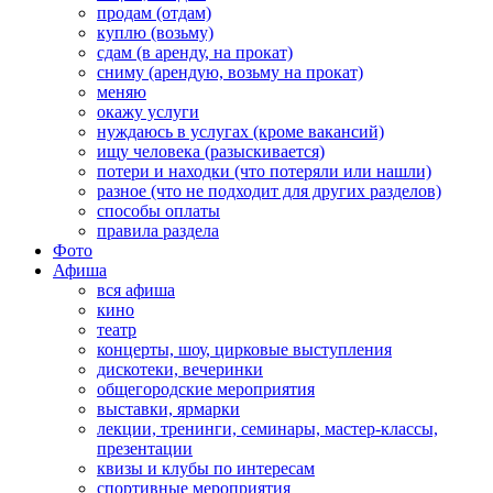
продам (отдам)
куплю (возьму)
сдам (в аренду, на прокат)
сниму (арендую, возьму на прокат)
меняю
окажу услуги
нуждаюсь в услугах (кроме вакансий)
ищу человека (разыскивается)
потери и находки (что потеряли или нашли)
разное (что не подходит для других разделов)
способы оплаты
правила раздела
Фото
Афиша
вся афиша
кино
театр
концерты, шоу, цирковые выступления
дискотеки, вечеринки
общегородские мероприятия
выставки, ярмарки
лекции, тренинги, семинары, мастер-классы,
презентации
квизы и клубы по интересам
спортивные мероприятия