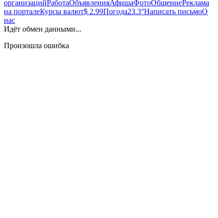
организаций
Работа
Объявления
Афиша
Фото
Общение
Реклама
на портале
Курсы валют
$ 2.99
Погода
23.3°
Написать письмо
О
нас
Идёт обмен данными...
Произошла ошибка