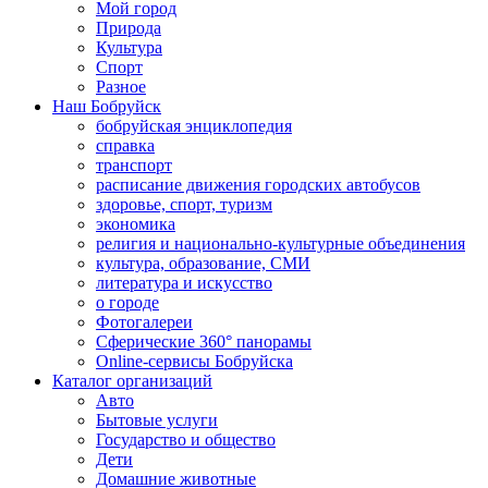
Мой город
Природа
Культура
Спорт
Разное
Наш Бобруйск
бобруйская энциклопедия
справка
транспорт
расписание движения городских автобусов
здоровье, спорт, туризм
экономика
религия и национально-культурные объединения
культура, образование, СМИ
литература и искусство
о городе
Фотогалереи
Сферические 360° панорамы
Online-сервисы Бобруйска
Каталог организаций
Авто
Бытовые услуги
Государство и общество
Дети
Домашние животные