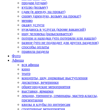
продам (отдам)
куплю (возьму)
сдам (в аренду, на прокат)
сниму (арендую, возьму на прокат)
меняю
окажу услуги
нуждаюсь в услугах (кроме вакансий)
ищу человека (разыскивается)
потери и находки (что потеряли или нашли)
разное (что не подходит для других разделов)
способы оплаты
правила раздела
Фото
Афиша
вся афиша
кино
театр
концерты, шоу, цирковые выступления
дискотеки, вечеринки
общегородские мероприятия
выставки, ярмарки
лекции, тренинги, семинары, мастер-классы,
презентации
квизы и клубы по интересам
спортивные мероприятия