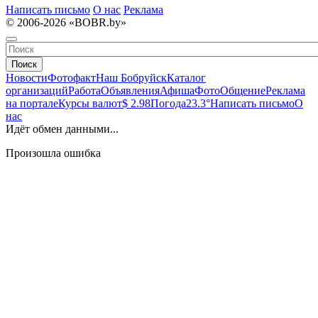
Написать письмо
О нас
Реклама
© 2006-2026 «BOBR.by»
Поиск
Новости
Фотофакт
Наш Бобруйск
Каталог
организаций
Работа
Объявления
Афиша
Фото
Общение
Реклама
на портале
Курсы валют
$ 2.98
Погода
23.3°
Написать письмо
О
нас
Идёт обмен данными...
Произошла ошибка