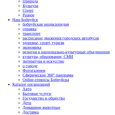
Природа
Культура
Спорт
Разное
Наш Бобруйск
бобруйская энциклопедия
справка
транспорт
расписание движения городских автобусов
здоровье, спорт, туризм
экономика
религия и национально-культурные объединения
культура, образование, СМИ
литература и искусство
о городе
Фотогалереи
Сферические 360° панорамы
Online-сервисы Бобруйска
Каталог организаций
Авто
Бытовые услуги
Государство и общество
Дети
Домашние животные
Доставка