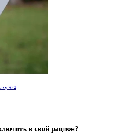
axy S24
включить в свой рацион?