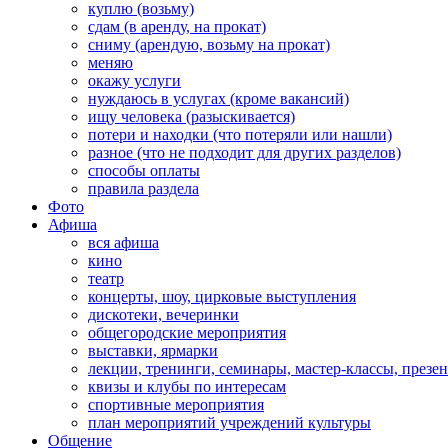
куплю (возьму)
сдам (в аренду, на прокат)
сниму (арендую, возьму на прокат)
меняю
окажу услуги
нуждаюсь в услугах (кроме вакансий)
ищу человека (разыскивается)
потери и находки (что потеряли или нашли)
разное (что не подходит для других разделов)
способы оплаты
правила раздела
Фото
Афиша
вся афиша
кино
театр
концерты, шоу, цирковые выступления
дискотеки, вечеринки
общегородские мероприятия
выставки, ярмарки
лекции, тренинги, семинары, мастер-классы, презе
квизы и клубы по интересам
спортивные мероприятия
план мероприятий учреждений культуры
Общение