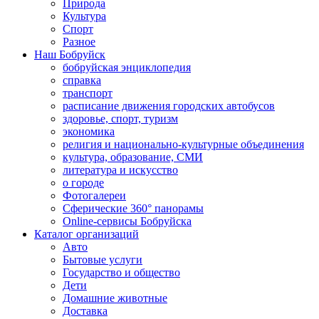
Природа
Культура
Спорт
Разное
Наш Бобруйск
бобруйская энциклопедия
справка
транспорт
расписание движения городских автобусов
здоровье, спорт, туризм
экономика
религия и национально-культурные объединения
культура, образование, СМИ
литература и искусство
о городе
Фотогалереи
Сферические 360° панорамы
Online-сервисы Бобруйска
Каталог организаций
Авто
Бытовые услуги
Государство и общество
Дети
Домашние животные
Доставка