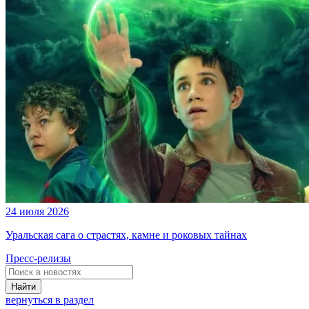
24 июля 2026
Уральская сага о страстях, камне и роковых тайнах
Пресс-релизы
Найти
вернуться в раздел