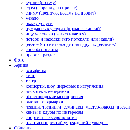
куплю (возьму)
сдам (в аренду, на прокат)
сниму (арендую, возьму на прокат)
меняю
окажу услуги
нуждаюсь в услугах (кроме вакансий)
ищу человека (разыскивается)
потери и находки (что потеряли или нашли)
разное (что не подходит для других разделов)
способы оплаты
правила раздела
Фото
Афиша
вся афиша
кино
театр
концерты, шоу, цирковые выступления
дискотеки, вечеринки
общегородские мероприятия
выставки, ярмарки
лекции, тренинги, семинары, мастер-классы, презе
квизы и клубы по интересам
спортивные мероприятия
план мероприятий учреждений культуры
Общение