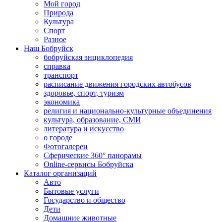
Мой город
Природа
Культура
Спорт
Разное
Наш Бобруйск
бобруйская энциклопедия
справка
транспорт
расписание движения городских автобусов
здоровье, спорт, туризм
экономика
религия и национально-культурные объединения
культура, образование, СМИ
литература и искусство
о городе
Фотогалереи
Сферические 360° панорамы
Online-сервисы Бобруйска
Каталог организаций
Авто
Бытовые услуги
Государство и общество
Дети
Домашние животные