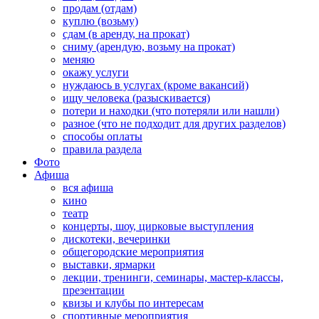
продам (отдам)
куплю (возьму)
сдам (в аренду, на прокат)
сниму (арендую, возьму на прокат)
меняю
окажу услуги
нуждаюсь в услугах (кроме вакансий)
ищу человека (разыскивается)
потери и находки (что потеряли или нашли)
разное (что не подходит для других разделов)
способы оплаты
правила раздела
Фото
Афиша
вся афиша
кино
театр
концерты, шоу, цирковые выступления
дискотеки, вечеринки
общегородские мероприятия
выставки, ярмарки
лекции, тренинги, семинары, мастер-классы,
презентации
квизы и клубы по интересам
спортивные мероприятия