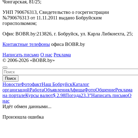
Чонгарская, 81/25;
УНП 790676313, Свидетельство о госрегистрации
№790676313 от 11.11.2011 выдано Бобруйским
горисполкомом;
Офис BOBR.by:
213826, г. Бобруйск, ул. Карла Либкнехта, 25;
Контактные телефоны
офиса BOBR.by
Написать письмо
О нас
Реклама
© 2006-2026 «BOBR.by»
Поиск
Новости
Фотофакт
Наш Бобруйск
Каталог
организаций
Работа
Объявления
Афиша
Фото
Общение
Реклама
на портале
Курсы валют
$ 2.98
Погода
23.3°
Написать письмо
О
нас
Идёт обмен данными...
Произошла ошибка