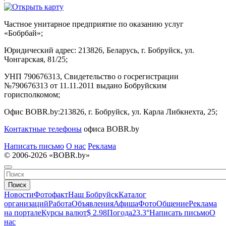
Частное унитарное предприятие по оказанию услуг
«Бобрбай»;
Юридический адрес:
213826, Беларусь, г. Бобруйск, ул.
Чонгарская, 81/25;
УНП 790676313, Свидетельство о госрегистрации
№790676313 от 11.11.2011 выдано Бобруйским
горисполкомом;
Офис BOBR.by:
213826, г. Бобруйск, ул. Карла Либкнехта, 25;
Контактные телефоны
офиса BOBR.by
Написать письмо
О нас
Реклама
© 2006-2026 «BOBR.by»
Поиск
Новости
Фотофакт
Наш Бобруйск
Каталог
организаций
Работа
Объявления
Афиша
Фото
Общение
Реклама
на портале
Курсы валют
$ 2.98
Погода
23.3°
Написать письмо
О
нас