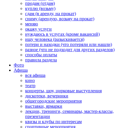
продам (отдам)
куплю (возьму)
сдам (в аренду, на прокат)
сниму (арендую, возьму на прокат)
меняю
окажу услуги
нуждаюсь в услугах (кроме вакансий)
ищу человека (разыскивается)
потери и находки (что потеряли или нашли)
разное (что не подходит для других разделов)
способы оплаты
правила раздела
Фото
Афиша
вся афиша
кино
театр
концерты, шоу, цирковые выступления
дискотеки, вечеринки
общегородские мероприятия
выставки, ярмарки
лекции, тренинги, семинары, мастер-классы,
презентации
квизы и клубы по интересам
спортивные мероприятия