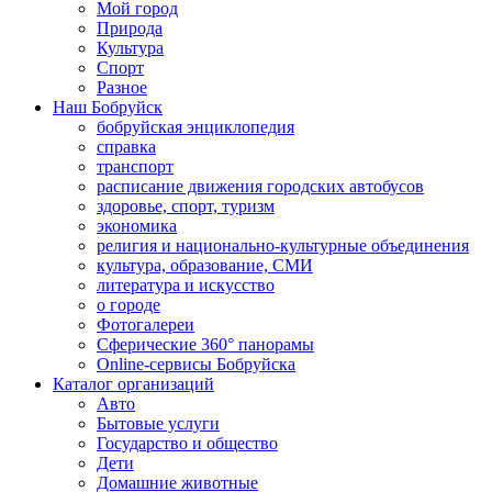
Мой город
Природа
Культура
Спорт
Разное
Наш Бобруйск
бобруйская энциклопедия
справка
транспорт
расписание движения городских автобусов
здоровье, спорт, туризм
экономика
религия и национально-культурные объединения
культура, образование, СМИ
литература и искусство
о городе
Фотогалереи
Сферические 360° панорамы
Online-сервисы Бобруйска
Каталог организаций
Авто
Бытовые услуги
Государство и общество
Дети
Домашние животные