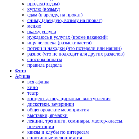
продам (отдам)
куплю (возьму)
сдам (в аренду, на прокат)
сниму (арендую, возьму на прокат)
меняю
окажу услуги
нуждаюсь в услугах (кроме вакансий)
ищу человека (разыскивается)
потери и находки (что потеряли или нашли)
разное (что не подходит для других разделов)
способы оплаты
правила раздела
Фото
Афиша
вся афиша
кино
театр
концерты, шоу, цирковые выступления
дискотеки, вечеринки
общегородские мероприятия
выставки, ярмарки
лекции, тренинги, семинары, мастер-классы,
презентации
квизы и клубы по интересам
спортивные мероприятия