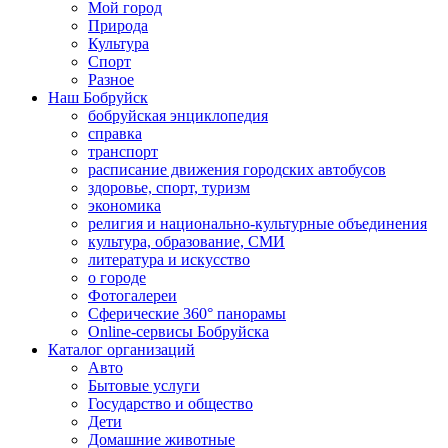
Мой город
Природа
Культура
Спорт
Разное
Наш Бобруйск
бобруйская энциклопедия
справка
транспорт
расписание движения городских автобусов
здоровье, спорт, туризм
экономика
религия и национально-культурные объединения
культура, образование, СМИ
литература и искусство
о городе
Фотогалереи
Сферические 360° панорамы
Online-сервисы Бобруйска
Каталог организаций
Авто
Бытовые услуги
Государство и общество
Дети
Домашние животные