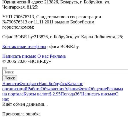
Юридический адрес:
213826, Беларусь, г. Бобруйск, ул.
Чонгарская, 81/25;
УНП 790676313, Свидетельство о госрегистрации
№790676313 от 11.11.2011 выдано Бобруйским
горисполкомом;
Офис BOBR.by:
213826, г. Бобруйск, ул. Карла Либкнехта, 25;
Контактные телефоны
офиса BOBR.by
Написать письмо
О нас
Реклама
© 2006-2026 «BOBR.by»
Поиск
Новости
Фотофакт
Наш Бобруйск
Каталог
организаций
Работа
Объявления
Афиша
Фото
Общение
Реклама
на портале
Курсы валют
$ 2.95
Погода
36°
Написать письмо
О
нас
Идёт обмен данными...
Произошла ошибка