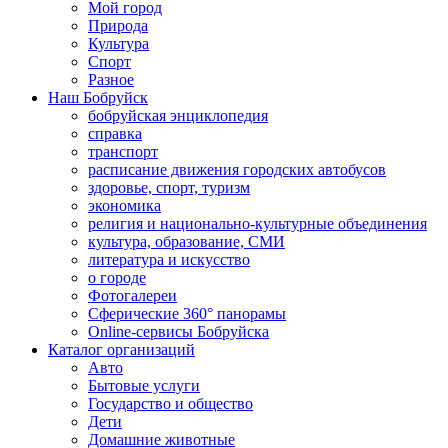
Мой город
Природа
Культура
Спорт
Разное
Наш Бобруйск
бобруйская энциклопедия
справка
транспорт
расписание движения городских автобусов
здоровье, спорт, туризм
экономика
религия и национально-культурные объединения
культура, образование, СМИ
литература и искусство
о городе
Фотогалереи
Сферические 360° панорамы
Online-сервисы Бобруйска
Каталог организаций
Авто
Бытовые услуги
Государство и общество
Дети
Домашние животные