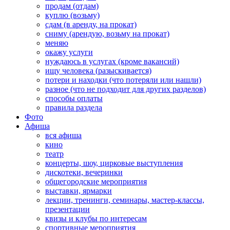
продам (отдам)
куплю (возьму)
сдам (в аренду, на прокат)
сниму (арендую, возьму на прокат)
меняю
окажу услуги
нуждаюсь в услугах (кроме вакансий)
ищу человека (разыскивается)
потери и находки (что потеряли или нашли)
разное (что не подходит для других разделов)
способы оплаты
правила раздела
Фото
Афиша
вся афиша
кино
театр
концерты, шоу, цирковые выступления
дискотеки, вечеринки
общегородские мероприятия
выставки, ярмарки
лекции, тренинги, семинары, мастер-классы,
презентации
квизы и клубы по интересам
спортивные мероприятия