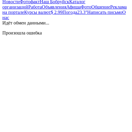
Новости
Фотофакт
Наш Бобруйск
Каталог
организаций
Работа
Объявления
Афиша
Фото
Общение
Реклама
на портале
Курсы валют
$ 2.99
Погода
23.3°
Написать письмо
О
нас
Идёт обмен данными...
Произошла ошибка