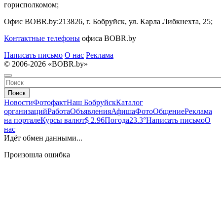
горисполкомом;
Офис BOBR.by:
213826, г. Бобруйск, ул. Карла Либкнехта, 25;
Контактные телефоны
офиса BOBR.by
Написать письмо
О нас
Реклама
© 2006-2026 «BOBR.by»
Поиск
Новости
Фотофакт
Наш Бобруйск
Каталог
организаций
Работа
Объявления
Афиша
Фото
Общение
Реклама
на портале
Курсы валют
$ 2.96
Погода
23.3°
Написать письмо
О
нас
Идёт обмен данными...
Произошла ошибка