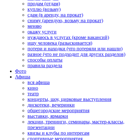
продам (отдам)
куплю (возьму)
сдам (в аренду, на прокат)
сниму (арендую, возьму на прокат)
меняю
окажу услуги
нуждаюсь в услугах (кроме вакансий)
ищу человека (разыскивается)
потери и находки (что потеряли или нашли)
разное (что не подходит для других разделов)
способы оплаты
правила раздела
Фото
Афиша
вся афиша
кино
театр
концерты, шоу, цирковые выступления
дискотеки, вечеринки
общегородские мероприятия
выставки, ярмарки
лекции, тренинги, семинары, мастер-классы,
презентации
квизы и клубы по интересам
спортивные мероприятия