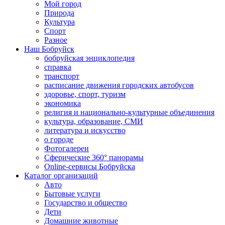
Мой город
Природа
Культура
Спорт
Разное
Наш Бобруйск
бобруйская энциклопедия
справка
транспорт
расписание движения городских автобусов
здоровье, спорт, туризм
экономика
религия и национально-культурные объединения
культура, образование, СМИ
литература и искусство
о городе
Фотогалереи
Сферические 360° панорамы
Online-сервисы Бобруйска
Каталог организаций
Авто
Бытовые услуги
Государство и общество
Дети
Домашние животные