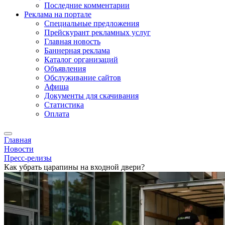
Последние комментарии
Реклама на портале
Специальные предложения
Прейскурант рекламных услуг
Главная новость
Баннерная реклама
Каталог организаций
Объявления
Обслуживание сайтов
Афиша
Документы для скачивания
Статистика
Оплата
Главная
Новости
Пресс-релизы
Как убрать царапины на входной двери?