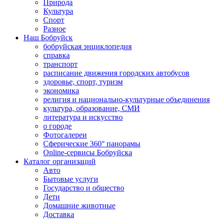
Природа
Культура
Спорт
Разное
Наш Бобруйск
бобруйская энциклопедия
справка
транспорт
расписание движения городских автобусов
здоровье, спорт, туризм
экономика
религия и национально-культурные объединения
культура, образование, СМИ
литература и искусство
о городе
Фотогалереи
Сферические 360° панорамы
Online-сервисы Бобруйска
Каталог организаций
Авто
Бытовые услуги
Государство и общество
Дети
Домашние животные
Доставка