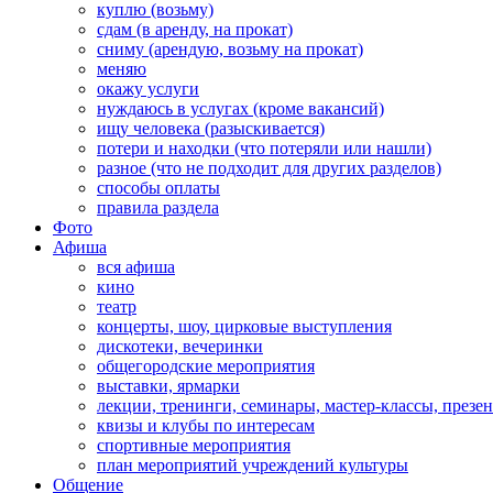
куплю (возьму)
сдам (в аренду, на прокат)
сниму (арендую, возьму на прокат)
меняю
окажу услуги
нуждаюсь в услугах (кроме вакансий)
ищу человека (разыскивается)
потери и находки (что потеряли или нашли)
разное (что не подходит для других разделов)
способы оплаты
правила раздела
Фото
Афиша
вся афиша
кино
театр
концерты, шоу, цирковые выступления
дискотеки, вечеринки
общегородские мероприятия
выставки, ярмарки
лекции, тренинги, семинары, мастер-классы, презе
квизы и клубы по интересам
спортивные мероприятия
план мероприятий учреждений культуры
Общение