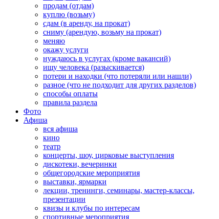
продам (отдам)
куплю (возьму)
сдам (в аренду, на прокат)
сниму (арендую, возьму на прокат)
меняю
окажу услуги
нуждаюсь в услугах (кроме вакансий)
ищу человека (разыскивается)
потери и находки (что потеряли или нашли)
разное (что не подходит для других разделов)
способы оплаты
правила раздела
Фото
Афиша
вся афиша
кино
театр
концерты, шоу, цирковые выступления
дискотеки, вечеринки
общегородские мероприятия
выставки, ярмарки
лекции, тренинги, семинары, мастер-классы,
презентации
квизы и клубы по интересам
спортивные мероприятия