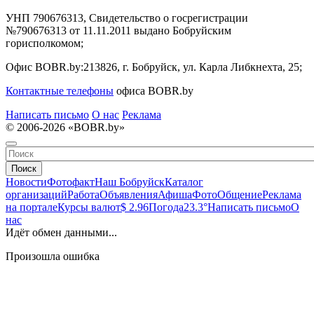
УНП 790676313, Свидетельство о госрегистрации
№790676313 от 11.11.2011 выдано Бобруйским
горисполкомом;
Офис BOBR.by:
213826, г. Бобруйск, ул. Карла Либкнехта, 25;
Контактные телефоны
офиса BOBR.by
Написать письмо
О нас
Реклама
© 2006-2026 «BOBR.by»
Поиск
Новости
Фотофакт
Наш Бобруйск
Каталог
организаций
Работа
Объявления
Афиша
Фото
Общение
Реклама
на портале
Курсы валют
$ 2.96
Погода
23.3°
Написать письмо
О
нас
Идёт обмен данными...
Произошла ошибка