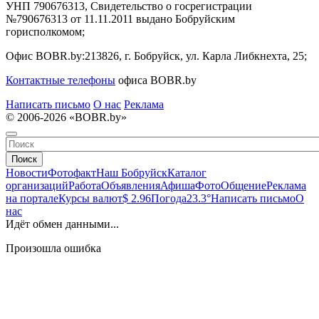
УНП 790676313, Свидетельство о госрегистрации
№790676313 от 11.11.2011 выдано Бобруйским
горисполкомом;
Офис BOBR.by:
213826, г. Бобруйск, ул. Карла Либкнехта, 25;
Контактные телефоны
офиса BOBR.by
Написать письмо
О нас
Реклама
© 2006-2026 «BOBR.by»
Поиск
Новости
Фотофакт
Наш Бобруйск
Каталог
организаций
Работа
Объявления
Афиша
Фото
Общение
Реклама
на портале
Курсы валют
$ 2.96
Погода
23.3°
Написать письмо
О
нас
Идёт обмен данными...
Произошла ошибка