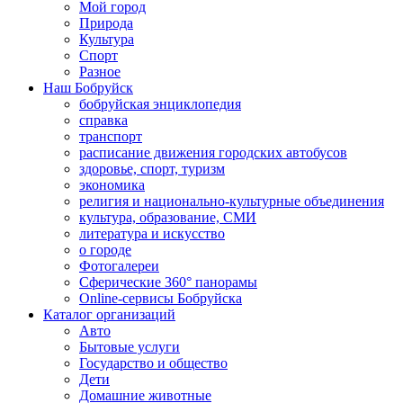
Мой город
Природа
Культура
Спорт
Разное
Наш Бобруйск
бобруйская энциклопедия
справка
транспорт
расписание движения городских автобусов
здоровье, спорт, туризм
экономика
религия и национально-культурные объединения
культура, образование, СМИ
литература и искусство
о городе
Фотогалереи
Сферические 360° панорамы
Online-сервисы Бобруйска
Каталог организаций
Авто
Бытовые услуги
Государство и общество
Дети
Домашние животные