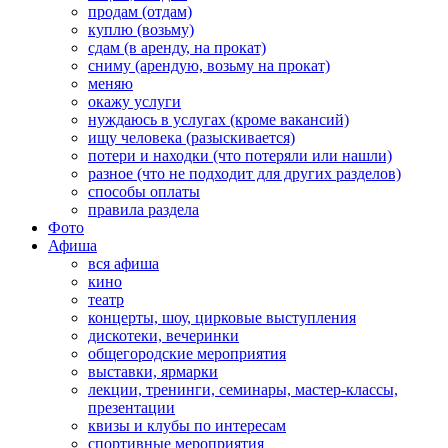
продам (отдам)
куплю (возьму)
сдам (в аренду, на прокат)
сниму (арендую, возьму на прокат)
меняю
окажу услуги
нуждаюсь в услугах (кроме вакансий)
ищу человека (разыскивается)
потери и находки (что потеряли или нашли)
разное (что не подходит для других разделов)
способы оплаты
правила раздела
Фото
Афиша
вся афиша
кино
театр
концерты, шоу, цирковые выступления
дискотеки, вечеринки
общегородские мероприятия
выставки, ярмарки
лекции, тренинги, семинары, мастер-классы,
презентации
квизы и клубы по интересам
спортивные мероприятия