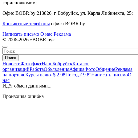
горисполкомом;
Офис BOBR.by:
213826, г. Бобруйск, ул. Карла Либкнехта, 25;
Контактные телефоны
офиса BOBR.by
Написать письмо
О нас
Реклама
© 2006-2026 «BOBR.by»
Поиск
Новости
Фотофакт
Наш Бобруйск
Каталог
организаций
Работа
Объявления
Афиша
Фото
Общение
Реклама
на портале
Курсы валют
$ 2.98
Погода
19.8°
Написать письмо
О
нас
Идёт обмен данными...
Произошла ошибка