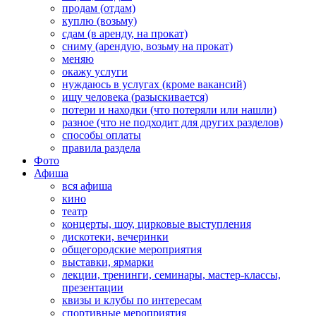
продам (отдам)
куплю (возьму)
сдам (в аренду, на прокат)
сниму (арендую, возьму на прокат)
меняю
окажу услуги
нуждаюсь в услугах (кроме вакансий)
ищу человека (разыскивается)
потери и находки (что потеряли или нашли)
разное (что не подходит для других разделов)
способы оплаты
правила раздела
Фото
Афиша
вся афиша
кино
театр
концерты, шоу, цирковые выступления
дискотеки, вечеринки
общегородские мероприятия
выставки, ярмарки
лекции, тренинги, семинары, мастер-классы,
презентации
квизы и клубы по интересам
спортивные мероприятия