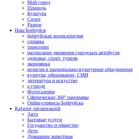
Мой город
Природа
Культура
Спорт
Разное
Наш Бобруйск
бобруйская энциклопедия
справка
транспорт
расписание движения городских автобусов
здоровье, спорт, туризм
экономика
религия и национально-культурные объединения
культура, образование, СМИ
литература и искусство
о городе
Фотогалереи
Сферические 360° панорамы
Online-сервисы Бобруйска
Каталог организаций
Авто
Бытовые услуги
Государство и общество
Дети
Домашние животные