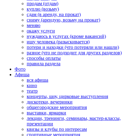
продам (отдам)
куплю (возьму)
сдам (в аренду, на прокат)
сниму (арендую, возьму на прокат)
меняю
окажу услуги
нуждаюсь в услугах (кроме вакансий)
ищу человека (разыскивается)
потери и находки (что потеряли или нашли)
разное (что не подходит для других разделов)
способы оплаты
правила раздела
Фото
Афиша
вся афиша
кино
театр
концерты, шоу, цирковые выступления
дискотеки, вечеринки
общегородские мероприятия
выставки, ярмарки
лекции, тренинги, семинары, мастер-классы,
презентации
квизы и клубы по интересам
спортивные мероприятия