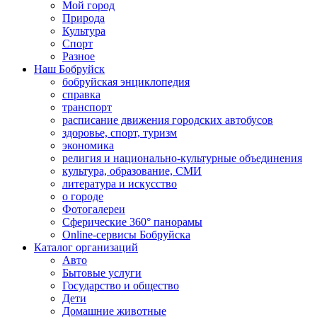
Мой город
Природа
Культура
Спорт
Разное
Наш Бобруйск
бобруйская энциклопедия
справка
транспорт
расписание движения городских автобусов
здоровье, спорт, туризм
экономика
религия и национально-культурные объединения
культура, образование, СМИ
литература и искусство
о городе
Фотогалереи
Сферические 360° панорамы
Online-сервисы Бобруйска
Каталог организаций
Авто
Бытовые услуги
Государство и общество
Дети
Домашние животные