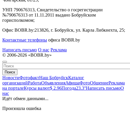
УНП 790676313, Свидетельство о госрегистрации
№790676313 от 11.11.2011 выдано Бобруйским
горисполкомом;
Офис BOBR.by:
213826, г. Бобруйск, ул. Карла Либкнехта, 25;
Контактные телефоны
офиса BOBR.by
Написать письмо
О нас
Реклама
© 2006-2026 «BOBR.by»
Поиск
Новости
Фотофакт
Наш Бобруйск
Каталог
организаций
Работа
Объявления
Афиша
Фото
Общение
Реклама
на портале
Курсы валют
$ 2.96
Погода
23.3°
Написать письмо
О
нас
Идёт обмен данными...
Произошла ошибка