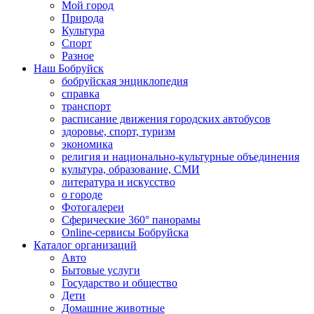
Мой город
Природа
Культура
Спорт
Разное
Наш Бобруйск
бобруйская энциклопедия
справка
транспорт
расписание движения городских автобусов
здоровье, спорт, туризм
экономика
религия и национально-культурные объединения
культура, образование, СМИ
литература и искусство
о городе
Фотогалереи
Сферические 360° панорамы
Online-сервисы Бобруйска
Каталог организаций
Авто
Бытовые услуги
Государство и общество
Дети
Домашние животные