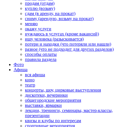
продам (отдам)
куплю (возьму)
сдам (в аренду, на прокат)
сниму (арендую, возьму на прокат)
меняю
окажу услуги
нуждаюсь в услугах (кроме вакансий)
ищу человека (разыскивается)
потери и находки (что потеряли или нашли)
разное (что не подходит для других разделов)
способы оплаты
правила раздела
Фото
Афиша
вся афиша
кино
театр
концерты, шоу, цирковые выступления
дискотеки, вечеринки
общегородские мероприятия
выставки, ярмарки
лекции, тренинги, семинары, мастер-классы,
презентации
квизы и клубы по интересам
спортивные мероприятия