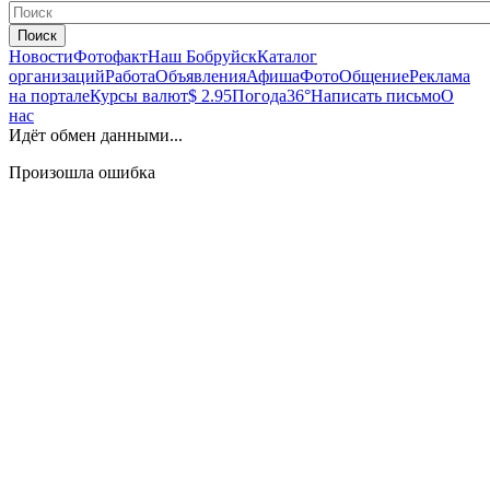
Поиск
Новости
Фотофакт
Наш Бобруйск
Каталог
организаций
Работа
Объявления
Афиша
Фото
Общение
Реклама
на портале
Курсы валют
$ 2.95
Погода
36°
Написать письмо
О
нас
Идёт обмен данными...
Произошла ошибка