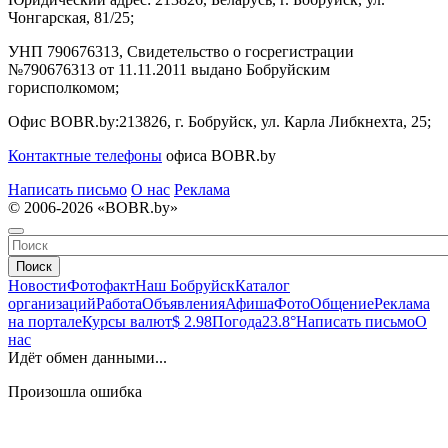
Чонгарская, 81/25;
УНП 790676313, Свидетельство о госрегистрации
№790676313 от 11.11.2011 выдано Бобруйским
горисполкомом;
Офис BOBR.by:
213826, г. Бобруйск, ул. Карла Либкнехта, 25;
Контактные телефоны
офиса BOBR.by
Написать письмо
О нас
Реклама
© 2006-2026 «BOBR.by»
Поиск
Новости
Фотофакт
Наш Бобруйск
Каталог
организаций
Работа
Объявления
Афиша
Фото
Общение
Реклама
на портале
Курсы валют
$ 2.98
Погода
23.8°
Написать письмо
О
нас
Идёт обмен данными...
Произошла ошибка