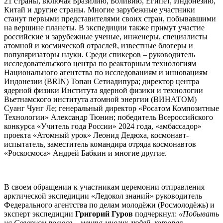
21 страны, включая Бразилию, Боливию, Египет, Индонезию,
Китай и другие страны. Многие зарубежные участники
станут первыми представителями своих стран, побывавшими
на вершине планеты. В экспедиции также примут участие
российские и зарубежные ученые, инженеры, специалисты
атомной и космической отраслей, известные блогеры и
популяризаторы науки. Среди спикеров – руководитель
исследовательского центра по реакторным технологиям
Национального агентства по исследованиям и инновациям
Индонезии (BRIN) Топан Сетиадипура; директор центра
ядерной физики Института ядерной физики и технологии
Вьетнамского института атомной энергии (ВИНАТОМ)
Суанг Чунг Ле; генеральный директор «Росатом Композитные
Технологии» Александр Тюнин; победитель Всероссийского
конкурса «Учитель года России» 2024 года, «амбассадор»
проекта «Атомный урок» Леонид Дедюха, космонавт-
испытатель, заместитель командира отряда космонавтов
«Роскосмоса» Андрей Бабкин и многие другие.
В своем обращении к участникам церемонии отправления
арктической экспедиции «Ледокол знаний» руководитель
Федерального агентства по делам молодёжи (Росмолодёжь) и
эксперт экспедиции
Григорий Гуров
подчеркнул:
«Побывать
на Северном полюсе – мечта многих людей, которая