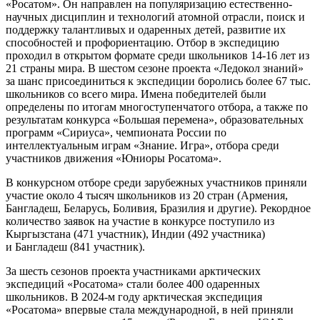
«Росатом». Он направлен на популяризацию естественно-
научных дисциплин и технологий атомной отрасли, поиск и
поддержку талантливых и одаренных детей, развитие их
способностей и профориентацию. Отбор в экспедицию
проходил в открытом формате среди школьников 14-16 лет из
21 страны мира. В шестом сезоне проекта «Ледокол знаний»
за шанс присоединиться к экспедиции боролись более 67 тыс.
школьников со всего мира. Имена победителей были
определены по итогам многоступенчатого отбора, а также по
результатам конкурса «Большая перемена», образовательных
программ «Сириуса», чемпионата России по
интеллектуальным играм «Знание. Игра», отбора среди
участников движения «Юниоры Росатома».
В конкурсном отборе среди зарубежных участников приняли
участие около 4 тысяч школьников из 20 стран (Армения,
Бангладеш, Беларусь, Боливия, Бразилия и другие). Рекордное
количество заявок на участие в конкурсе поступило из
Кыргызстана (471 участник), Индии (492 участника)
и Бангладеш (841 участник).
За шесть сезонов проекта участниками арктических
экспедиций «Росатома» стали более 400 одаренных
школьников. В 2024-м году арктическая экспедиция
«Росатома» впервые стала международной, в ней приняли