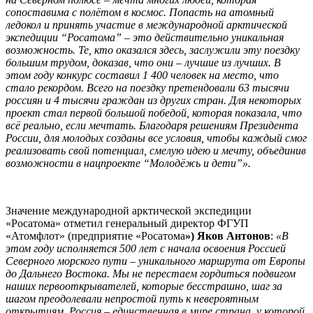
сопоставима с полётом в космос. Попасть на атомный
ледокол и принять участие в международной арктической
экспедиции “Росатома” – это действительно уникальная
возможность. Те, кто оказался здесь, заслужили эту поездку
большим трудом, доказав, что они – лучшие из лучших. В
этом году конкурс составил 1 400 человек на место, что
стало рекордом. Всего на поездку претендовали 63 тысячи
россиян и 4 тысячи граждан из других стран. Для некоторых
проект стал первой большой победой, которая показала, что
всё реально, если мечтать. Благодаря решениям Президента
России, для молодых созданы все условия, чтобы каждый смог
реализовать свой потенциал, смелую идею и мечту, объединив
возможности в нацпроекте “Молодёжь и дети”».
Значение международной арктической экспедиции
«Росатома» отметил генеральный директор ФГУП
«Атомфлот» (предприятие «Росатома
») Яков Антонов
:
«В
этом году исполняется 500 лет с начала освоения Россией
Северного морского пути – уникального маршрута от Европы
до Дальнего Востока. Мы не перестаем гордиться подвигом
наших первооткрывателей, которые бесстрашно, шаг за
шагом преодолевали непростой путь к невероятным
открытиям. Россия – единственная в мире страна, у которой