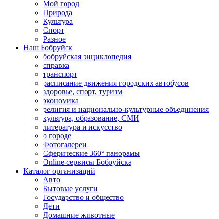
Мой город
Природа
Культура
Спорт
Разное
Наш Бобруйск
бобруйская энциклопедия
справка
транспорт
расписание движения городских автобусов
здоровье, спорт, туризм
экономика
религия и национально-культурные объединения
культура, образование, СМИ
литература и искусство
о городе
Фотогалереи
Сферические 360° панорамы
Online-сервисы Бобруйска
Каталог организаций
Авто
Бытовые услуги
Государство и общество
Дети
Домашние животные