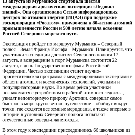
13 августа из Мурманска стартовала шестая
международная арктическая экспедиция «Ледокол
знаний». Она организована Сетью информационных
центров по атомной энергии (ИЦАЭ) при поддержке
госкорпорации «Росатом», приурочена к 80-летию атомной
промышленности России и 500-летию начала освоения
Россией Северного морского пути.
Экспедиция пройдет по маршруту Мурманск – Северный
полюс – Земля Франца-Иосифа – Мурманск. Планируется, что
участники экспедиции достигнут Северного полюса 17
августа, а возвращение в порт Мурманска состоится 22
августа, в день Государственного флага Российской
Федерации. Частью экспедиции станет научно-
просветительская программа с международными экспертами в
области атомных и космических технологий, учеными и
популяризаторами науки. Во время рейса участники
познакомятся с устройством и работой атомного ледокола,
увидят неповторимую природу Арктики, совершат самое
быстрое в мире кругосветное путешествие – обойдут вокруг
точки, где сходятся все земные меридианы, а также впервые в
истории в условиях Северного полюса испытают
отечественные роверы-планетоходы.
В этом году к экспедиции присоединились 66 школьников из