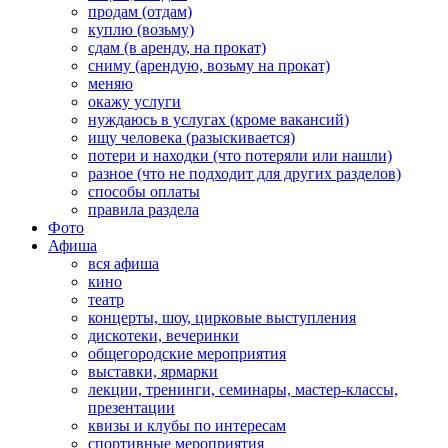
продам (отдам)
куплю (возьму)
сдам (в аренду, на прокат)
сниму (арендую, возьму на прокат)
меняю
окажу услуги
нуждаюсь в услугах (кроме вакансий)
ищу человека (разыскивается)
потери и находки (что потеряли или нашли)
разное (что не подходит для других разделов)
способы оплаты
правила раздела
Фото
Афиша
вся афиша
кино
театр
концерты, шоу, цирковые выступления
дискотеки, вечеринки
общегородские мероприятия
выставки, ярмарки
лекции, тренинги, семинары, мастер-классы,
презентации
квизы и клубы по интересам
спортивные мероприятия