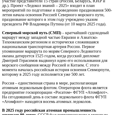
участие представители 15 стран (Россия, Беларусь, ЮАР и
др.). Проект «Ледокол знаний – 2025» входит в план
мероприятий по подготовке и проведению празднования 500-
летия начала освоения Россией Северного морского пути,
празднование которого в этом году учреждено указом
президента РФ Владимира Путина (от 10 марта 2025 года).
Северный морской путь (СМП)
– кратчайший судоходный
маршрут между западной частью Евразии и Азиатско-
Тихоокеанским регионом и исторически сложившаяся
национальная транспортная артерия России. Первое
упоминание маршрута по морям Северного Ледовитого
океана датируется 1525 годом, когда русский дипломат
Дмитрий Герасимов выдвинул идею его использования для
морского сообщения между Россией и Китаем. С этого
момента началась российская история освоения Севморпути,
которому в 2025 году исполняется уже 500 лет.
Россия – единственная страна в мире, располагающая
атомным ледокольным флотом. Оператором флота является
предприятие госкорпорации «Росатом» ФГУП «Атомфлот».
На сегодняшний день в составе ледокольного флота ФГУП
«Атомфлот» находятся восемь атомных ледоколов.
В 2025 году российская атомная промышленность
отмечает 80-летие.
СССР был первопроходцем и мировым