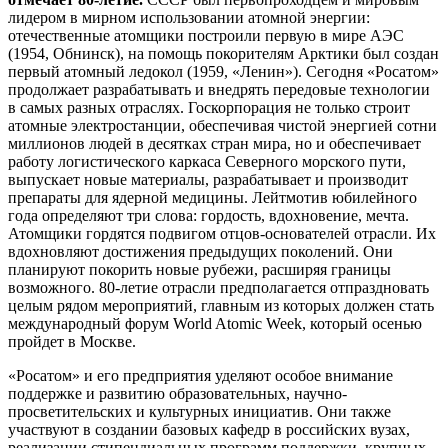
лидером в мирном использовании атомной энергии:
отечественные атомщики построили первую в мире АЭС
(1954, Обнинск), на помощь покорителям Арктики был создан
первый атомный ледокол (1959, «Ленин»). Сегодня «Росатом»
продолжает разрабатывать и внедрять передовые технологии
в самых разных отраслях. Госкорпорация не только строит
атомные электростанции, обеспечивая чистой энергией сотни
миллионов людей в десятках стран мира, но и обеспечивает
работу логистического каркаса Северного морского пути,
выпускает новые материалы, разрабатывает и производит
препараты для ядерной медицины. Лейтмотив юбилейного
года определяют три слова: гордость, вдохновение, мечта.
Атомщики гордятся подвигом отцов-основателей отрасли. Их
вдохновляют достижения предыдущих поколений. Они
планируют покорить новые рубежи, расширяя границы
возможного. 80-летие отрасли предполагается отпраздновать
целым рядом мероприятий, главным из которых должен стать
международный форум World Atomic Week, который осенью
пройдет в Москве.
«Росатом» и его предприятия уделяют особое внимание
поддержке и развитию образовательных, научно-
просветительских и культурных инициатив. Они также
участвуют в создании базовых кафедр в российских вузах,
реализации стипендиальных программ поддержки, крупных