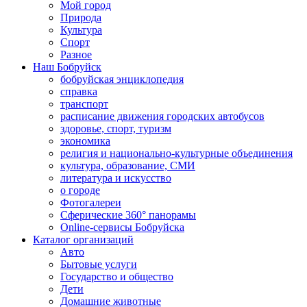
Мой город
Природа
Культура
Спорт
Разное
Наш Бобруйск
бобруйская энциклопедия
справка
транспорт
расписание движения городских автобусов
здоровье, спорт, туризм
экономика
религия и национально-культурные объединения
культура, образование, СМИ
литература и искусство
о городе
Фотогалереи
Сферические 360° панорамы
Online-сервисы Бобруйска
Каталог организаций
Авто
Бытовые услуги
Государство и общество
Дети
Домашние животные