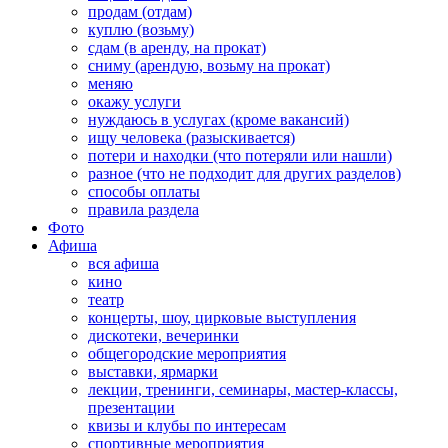
продам (отдам)
куплю (возьму)
сдам (в аренду, на прокат)
сниму (арендую, возьму на прокат)
меняю
окажу услуги
нуждаюсь в услугах (кроме вакансий)
ищу человека (разыскивается)
потери и находки (что потеряли или нашли)
разное (что не подходит для других разделов)
способы оплаты
правила раздела
Фото
Афиша
вся афиша
кино
театр
концерты, шоу, цирковые выступления
дискотеки, вечеринки
общегородские мероприятия
выставки, ярмарки
лекции, тренинги, семинары, мастер-классы,
презентации
квизы и клубы по интересам
спортивные мероприятия