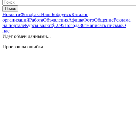
Поиск
Новости
Фотофакт
Наш Бобруйск
Каталог
организаций
Работа
Объявления
Афиша
Фото
Общение
Реклама
на портале
Курсы валют
$ 2.95
Погода
36°
Написать письмо
О
нас
Идёт обмен данными...
Произошла ошибка