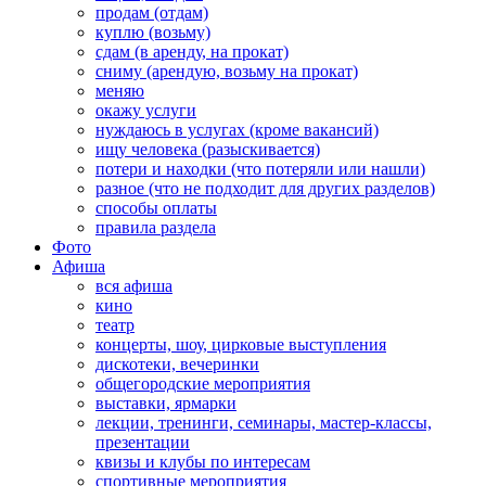
продам (отдам)
куплю (возьму)
сдам (в аренду, на прокат)
сниму (арендую, возьму на прокат)
меняю
окажу услуги
нуждаюсь в услугах (кроме вакансий)
ищу человека (разыскивается)
потери и находки (что потеряли или нашли)
разное (что не подходит для других разделов)
способы оплаты
правила раздела
Фото
Афиша
вся афиша
кино
театр
концерты, шоу, цирковые выступления
дискотеки, вечеринки
общегородские мероприятия
выставки, ярмарки
лекции, тренинги, семинары, мастер-классы,
презентации
квизы и клубы по интересам
спортивные мероприятия