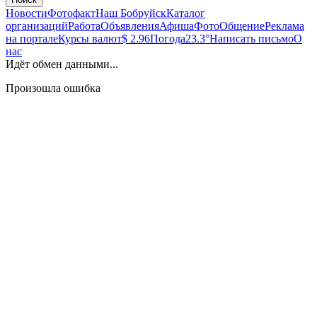
Новости
Фотофакт
Наш Бобруйск
Каталог
организаций
Работа
Объявления
Афиша
Фото
Общение
Реклама
на портале
Курсы валют
$ 2.96
Погода
23.3°
Написать письмо
О
нас
Идёт обмен данными...
Произошла ошибка