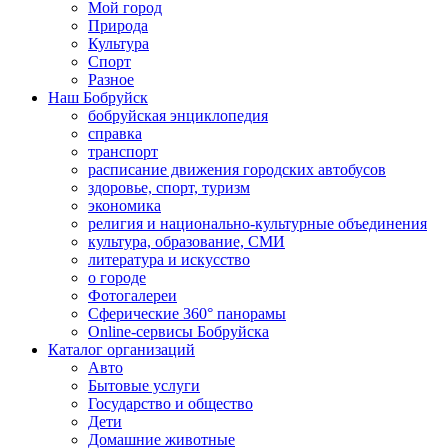
Мой город
Природа
Культура
Спорт
Разное
Наш Бобруйск
бобруйская энциклопедия
справка
транспорт
расписание движения городских автобусов
здоровье, спорт, туризм
экономика
религия и национально-культурные объединения
культура, образование, СМИ
литература и искусство
о городе
Фотогалереи
Сферические 360° панорамы
Online-сервисы Бобруйска
Каталог организаций
Авто
Бытовые услуги
Государство и общество
Дети
Домашние животные