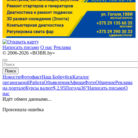
Написать письмо
О нас
Реклама
© 2006-2026 «BOBR.by»
Поиск
Новости
Фотофакт
Наш Бобруйск
Каталог
организаций
Работа
Объявления
Афиша
Фото
Общение
Реклама
на портале
Курсы валют
$ 2.95
Погода
36°
Написать письмо
О
нас
Идёт обмен данными...
Произошла ошибка