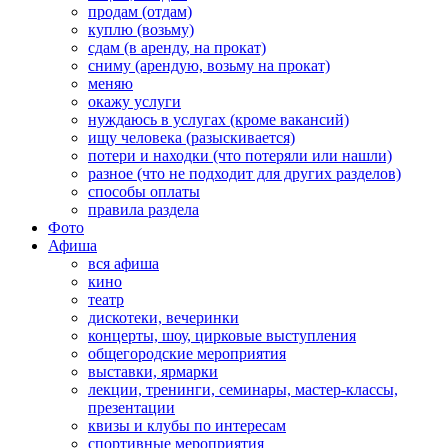
продам (отдам)
куплю (возьму)
сдам (в аренду, на прокат)
сниму (арендую, возьму на прокат)
меняю
окажу услуги
нуждаюсь в услугах (кроме вакансий)
ищу человека (разыскивается)
потери и находки (что потеряли или нашли)
разное (что не подходит для других разделов)
способы оплаты
правила раздела
Фото
Афиша
вся афиша
кино
театр
дискотеки, вечеринки
концерты, шоу, цирковые выступления
общегородские мероприятия
выставки, ярмарки
лекции, тренинги, семинары, мастер-классы,
презентации
квизы и клубы по интересам
спортивные мероприятия