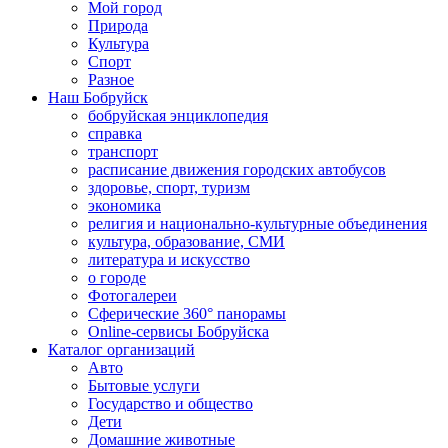
Мой город
Природа
Культура
Спорт
Разное
Наш Бобруйск
бобруйская энциклопедия
справка
транспорт
расписание движения городских автобусов
здоровье, спорт, туризм
экономика
религия и национально-культурные объединения
культура, образование, СМИ
литература и искусство
о городе
Фотогалереи
Сферические 360° панорамы
Online-сервисы Бобруйска
Каталог организаций
Авто
Бытовые услуги
Государство и общество
Дети
Домашние животные