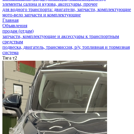
элементы салона и кузова, аксессуары, прочее
для водного транспорта: двигатели, запчасти, комплектующие
мото-вело запчасти и комплектующие
Главная
Объявления
продам (отдам)
запчасти, комплектующие и аксессуары к транспортным
средствам
подвеска, двигатель, трансмиссия, р/у, топливная и тормозная
система
Тяга т2