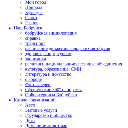
Мой город
Природа
Культура
Спорт
Разное
Наш Бобруйск
бобруйская энциклопедия
справка
транспорт
расписание движения городских автобусов
здоровье, спорт, туризм
экономика
религия и национально-культурные объединения
культура, образование, СМИ
литература и искусство
о городе
Фотогалереи
Сферические 360° панорамы
Online-сервисы Бобруйска
Каталог организаций
Авто
Бытовые услуги
Государство и общество
Дети
Домашние животные