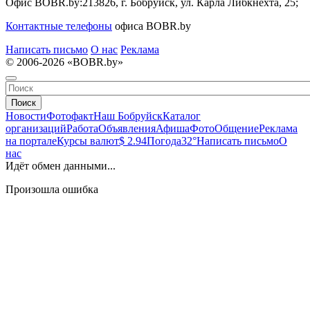
Офис BOBR.by:
213826, г. Бобруйск, ул. Карла Либкнехта, 25;
Контактные телефоны
офиса BOBR.by
Написать письмо
О нас
Реклама
© 2006-2026 «BOBR.by»
Поиск
Новости
Фотофакт
Наш Бобруйск
Каталог
организаций
Работа
Объявления
Афиша
Фото
Общение
Реклама
на портале
Курсы валют
$ 2.94
Погода
32°
Написать письмо
О
нас
Идёт обмен данными...
Произошла ошибка