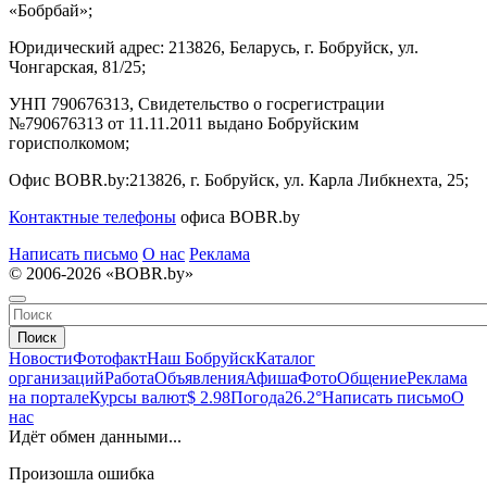
«Бобрбай»;
Юридический адрес:
213826, Беларусь, г. Бобруйск, ул.
Чонгарская, 81/25;
УНП 790676313, Свидетельство о госрегистрации
№790676313 от 11.11.2011 выдано Бобруйским
горисполкомом;
Офис BOBR.by:
213826, г. Бобруйск, ул. Карла Либкнехта, 25;
Контактные телефоны
офиса BOBR.by
Написать письмо
О нас
Реклама
© 2006-2026 «BOBR.by»
Поиск
Новости
Фотофакт
Наш Бобруйск
Каталог
организаций
Работа
Объявления
Афиша
Фото
Общение
Реклама
на портале
Курсы валют
$ 2.98
Погода
26.2°
Написать письмо
О
нас
Идёт обмен данными...
Произошла ошибка