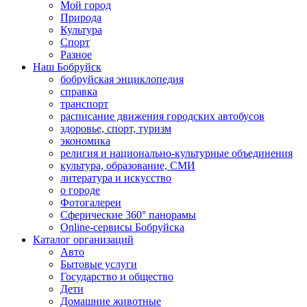
Мой город
Природа
Культура
Спорт
Разное
Наш Бобруйск
бобруйская энциклопедия
справка
транспорт
расписание движения городских автобусов
здоровье, спорт, туризм
экономика
религия и национально-культурные объединения
культура, образование, СМИ
литература и искусство
о городе
Фотогалереи
Сферические 360° панорамы
Online-сервисы Бобруйска
Каталог организаций
Авто
Бытовые услуги
Государство и общество
Дети
Домашние животные