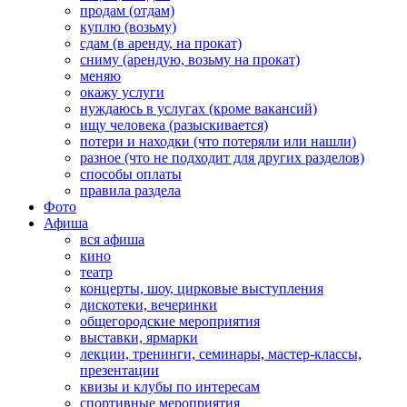
продам (отдам)
куплю (возьму)
сдам (в аренду, на прокат)
сниму (арендую, возьму на прокат)
меняю
окажу услуги
нуждаюсь в услугах (кроме вакансий)
ищу человека (разыскивается)
потери и находки (что потеряли или нашли)
разное (что не подходит для других разделов)
способы оплаты
правила раздела
Фото
Афиша
вся афиша
кино
театр
концерты, шоу, цирковые выступления
дискотеки, вечеринки
общегородские мероприятия
выставки, ярмарки
лекции, тренинги, семинары, мастер-классы,
презентации
квизы и клубы по интересам
спортивные мероприятия