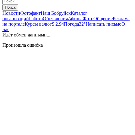
Поиск
Новости
Фотофакт
Наш Бобруйск
Каталог
организаций
Работа
Объявления
Афиша
Фото
Общение
Реклама
на портале
Курсы валют
$ 2.94
Погода
32°
Написать письмо
О
нас
Идёт обмен данными...
Произошла ошибка