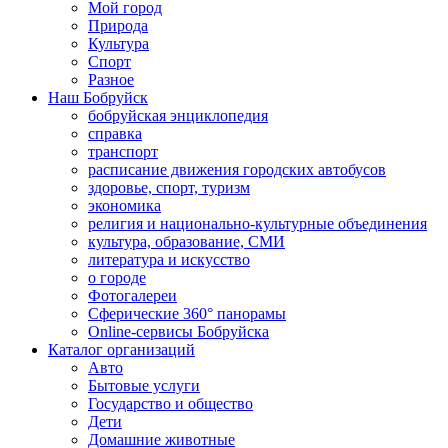
Мой город
Природа
Культура
Спорт
Разное
Наш Бобруйск
бобруйская энциклопедия
справка
транспорт
расписание движения городских автобусов
здоровье, спорт, туризм
экономика
религия и национально-культурные объединения
культура, образование, СМИ
литература и искусство
о городе
Фотогалереи
Сферические 360° панорамы
Online-сервисы Бобруйска
Каталог организаций
Авто
Бытовые услуги
Государство и общество
Дети
Домашние животные