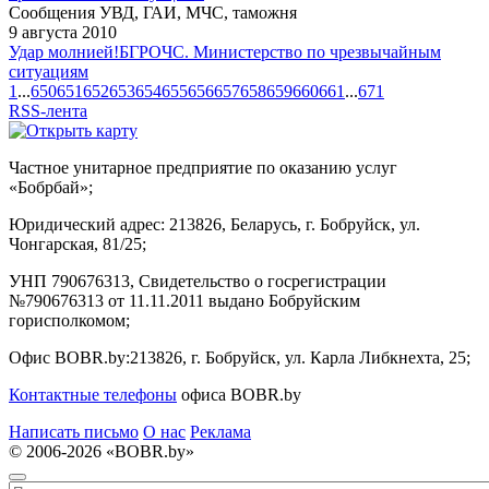
Сообщения УВД, ГАИ, МЧС, таможня
9 августа 2010
Удар молнией!
БГРОЧС. Министерство по чрезвычайным
ситуациям
1
...
650
651
652
653
654
655
656
657
658
659
660
661
...
671
RSS-лента
Частное унитарное предприятие по оказанию услуг
«Бобрбай»;
Юридический адрес:
213826, Беларусь, г. Бобруйск, ул.
Чонгарская, 81/25;
УНП 790676313, Свидетельство о госрегистрации
№790676313 от 11.11.2011 выдано Бобруйским
горисполкомом;
Офис BOBR.by:
213826, г. Бобруйск, ул. Карла Либкнехта, 25;
Контактные телефоны
офиса BOBR.by
Написать письмо
О нас
Реклама
© 2006-2026 «BOBR.by»