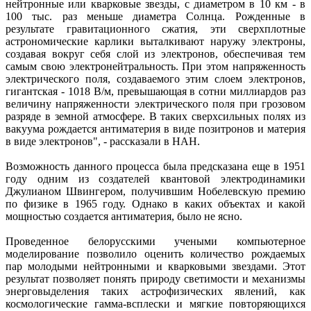
нейтронные или кварковые звезды, с диаметром в 10 км - в
100 тыс. раз меньше диаметра Солнца. Рожденные в
результате гравитационного сжатия, эти сверхплотные
астрономические карлики выталкивают наружу электроны,
создавая вокруг себя слой из электронов, обеспечивая тем
самым свою электронейтральность. При этом напряженность
электрического поля, создаваемого этим слоем электронов,
гигантская - 1018 В/м, превышающая в сотни миллиардов раз
величину напряженности электрического поля при грозовом
разряде в земной атмосфере. В таких сверхсильных полях из
вакуума рождается антиматерия в виде позитронов и материя
в виде электронов", - рассказали в НАН.
Возможность данного процесса была предсказана еще в 1951
году одним из создателей квантовой электродинамики
Джулианом Швингером, получившим Нобелевскую премию
по физике в 1965 году. Однако в каких объектах и какой
мощностью создается антиматерия, было не ясно.
Проведенное белорусскими учеными компьютерное
моделирование позволило оценить количество рождаемых
пар молодыми нейтронными и кварковыми звездами. Этот
результат позволяет понять природу светимости и механизмы
энерговыделения таких астрофизических явлений, как
космологические гамма-всплески и мягкие повторяющихся