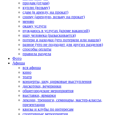
продам (отдам)
куплю (возьму)
сдам (в аренду, на прокат)
сниму (арендую, возьму на прокат)
меняю
окажу услуги
нуждаюсь в услугах (кроме вакансий)
ищу человека (разыскивается)
потери и находки (что потеряли или нашли)
разное (что не подходит для других разделов)
способы оплаты
правила раздела
Фото
Афиша
вся афиша
кино
театр
концерты, шоу, цирковые выступления
дискотеки, вечеринки
общегородские мероприятия
выставки, ярмарки
лекции, тренинги, семинары, мастер-классы,
презентации
квизы и клубы по интересам
спортивные мероприятия