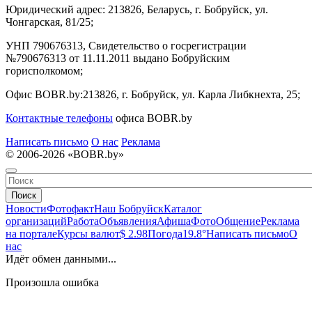
Юридический адрес:
213826, Беларусь, г. Бобруйск, ул.
Чонгарская, 81/25;
УНП 790676313, Свидетельство о госрегистрации
№790676313 от 11.11.2011 выдано Бобруйским
горисполкомом;
Офис BOBR.by:
213826, г. Бобруйск, ул. Карла Либкнехта, 25;
Контактные телефоны
офиса BOBR.by
Написать письмо
О нас
Реклама
© 2006-2026 «BOBR.by»
Поиск
Новости
Фотофакт
Наш Бобруйск
Каталог
организаций
Работа
Объявления
Афиша
Фото
Общение
Реклама
на портале
Курсы валют
$ 2.98
Погода
19.8°
Написать письмо
О
нас
Идёт обмен данными...
Произошла ошибка