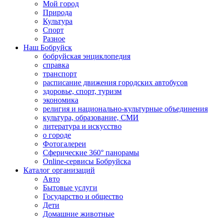
Мой город
Природа
Культура
Спорт
Разное
Наш Бобруйск
бобруйская энциклопедия
справка
транспорт
расписание движения городских автобусов
здоровье, спорт, туризм
экономика
религия и национально-культурные объединения
культура, образование, СМИ
литература и искусство
о городе
Фотогалереи
Сферические 360° панорамы
Online-сервисы Бобруйска
Каталог организаций
Авто
Бытовые услуги
Государство и общество
Дети
Домашние животные