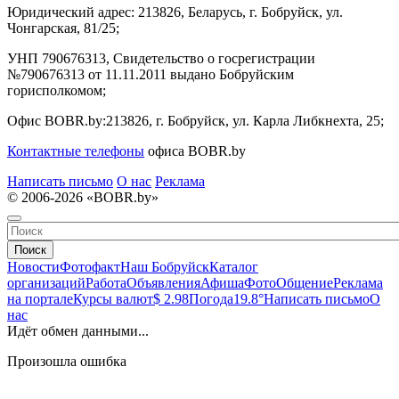
Юридический адрес:
213826, Беларусь, г. Бобруйск, ул.
Чонгарская, 81/25;
УНП 790676313, Свидетельство о госрегистрации
№790676313 от 11.11.2011 выдано Бобруйским
горисполкомом;
Офис BOBR.by:
213826, г. Бобруйск, ул. Карла Либкнехта, 25;
Контактные телефоны
офиса BOBR.by
Написать письмо
О нас
Реклама
© 2006-2026 «BOBR.by»
Поиск
Новости
Фотофакт
Наш Бобруйск
Каталог
организаций
Работа
Объявления
Афиша
Фото
Общение
Реклама
на портале
Курсы валют
$ 2.98
Погода
19.8°
Написать письмо
О
нас
Идёт обмен данными...
Произошла ошибка