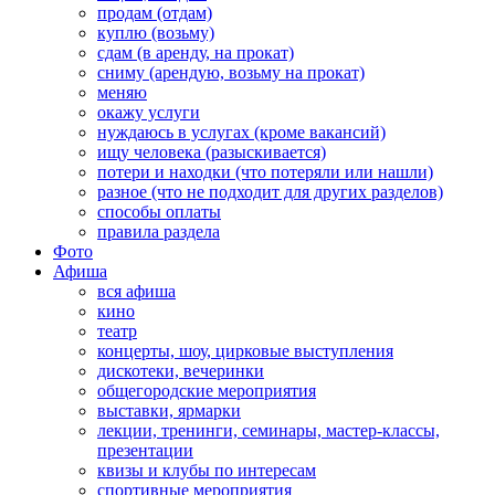
продам (отдам)
куплю (возьму)
сдам (в аренду, на прокат)
сниму (арендую, возьму на прокат)
меняю
окажу услуги
нуждаюсь в услугах (кроме вакансий)
ищу человека (разыскивается)
потери и находки (что потеряли или нашли)
разное (что не подходит для других разделов)
способы оплаты
правила раздела
Фото
Афиша
вся афиша
кино
театр
концерты, шоу, цирковые выступления
дискотеки, вечеринки
общегородские мероприятия
выставки, ярмарки
лекции, тренинги, семинары, мастер-классы,
презентации
квизы и клубы по интересам
спортивные мероприятия