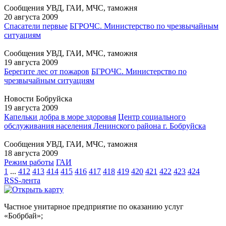
Сообщения УВД, ГАИ, МЧС, таможня
20 августа 2009
Спасатели первые
БГРОЧС. Министерство по чрезвычайным
ситуациям
Сообщения УВД, ГАИ, МЧС, таможня
19 августа 2009
Берегите лес от пожаров
БГРОЧС. Министерство по
чрезвычайным ситуациям
Новости Бобруйска
19 августа 2009
Капельки добра в море здоровья
Центр социального
обслуживания населения Ленинского района г. Бобруйска
Сообщения УВД, ГАИ, МЧС, таможня
18 августа 2009
Режим работы
ГАИ
1
...
412
413
414
415
416
417
418
419
420
421
422
423
424
RSS-лента
Частное унитарное предприятие по оказанию услуг
«Бобрбай»;