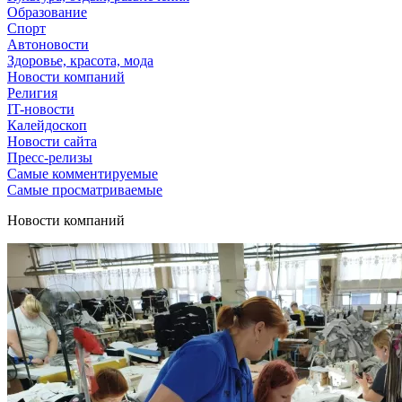
Образование
Спорт
Автоновости
Здоровье, красота, мода
Новости компаний
Религия
IT-новости
Калейдоскоп
Новости сайта
Пресс-релизы
Самые комментируемые
Самые просматриваемые
Новости компаний