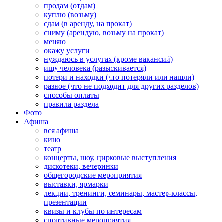
продам (отдам)
куплю (возьму)
сдам (в аренду, на прокат)
сниму (арендую, возьму на прокат)
меняю
окажу услуги
нуждаюсь в услугах (кроме вакансий)
ищу человека (разыскивается)
потери и находки (что потеряли или нашли)
разное (что не подходит для других разделов)
способы оплаты
правила раздела
Фото
Афиша
вся афиша
кино
театр
концерты, шоу, цирковые выступления
дискотеки, вечеринки
общегородские мероприятия
выставки, ярмарки
лекции, тренинги, семинары, мастер-классы,
презентации
квизы и клубы по интересам
спортивные мероприятия