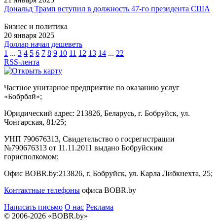
Дональд Трамп вступил в должность 47-го президента США
Бизнес и политика
20 января 2025
Доллар начал дешеветь
1
...
3
4
5
6
7
8
9
10
11
12
13
14
...
22
RSS-лента
Частное унитарное предприятие по оказанию услуг
«Бобрбай»;
Юридический адрес:
213826, Беларусь, г. Бобруйск, ул.
Чонгарская, 81/25;
УНП 790676313, Свидетельство о госрегистрации
№790676313 от 11.11.2011 выдано Бобруйским
горисполкомом;
Офис BOBR.by:
213826, г. Бобруйск, ул. Карла Либкнехта, 25;
Контактные телефоны
офиса BOBR.by
Написать письмо
О нас
Реклама
© 2006-2026 «BOBR.by»