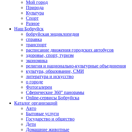
Мой город
Природа
Культура
Спорт
Разное
Наш Бобруйск
бобруйская энциклопедия
справка
транспорт
расписание движения городских автобусов
здоровье, спорт, туризм
экономика
религия и национально-культурные объединения
культура, образование, СМИ
литература и искусство
о городе
Фотогалереи
Сферические 360° панорамы
Online-сервисы Бобруйска
Каталог организаций
Авто
Бытовые услуги
Государство и общество
Дети
Домашние животные