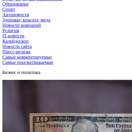
Образование
Спорт
Автоновости
Здоровье, красота, мода
Новости компаний
Религия
IT-новости
Калейдоскоп
Новости сайта
Пресс-релизы
Самые комментируемые
Самые просматриваемые
Бизнес и политика