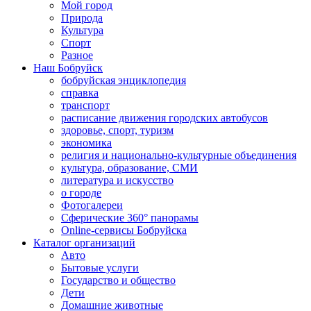
Мой город
Природа
Культура
Спорт
Разное
Наш Бобруйск
бобруйская энциклопедия
справка
транспорт
расписание движения городских автобусов
здоровье, спорт, туризм
экономика
религия и национально-культурные объединения
культура, образование, СМИ
литература и искусство
о городе
Фотогалереи
Сферические 360° панорамы
Online-сервисы Бобруйска
Каталог организаций
Авто
Бытовые услуги
Государство и общество
Дети
Домашние животные