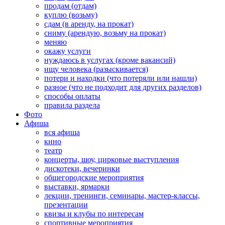
продам (отдам)
куплю (возьму)
сдам (в аренду, на прокат)
сниму (арендую, возьму на прокат)
меняю
окажу услуги
нуждаюсь в услугах (кроме вакансий)
ищу человека (разыскивается)
потери и находки (что потеряли или нашли)
разное (что не подходит для других разделов)
способы оплаты
правила раздела
Фото
Афиша
вся афиша
кино
театр
концерты, шоу, цирковые выступления
дискотеки, вечеринки
общегородские мероприятия
выставки, ярмарки
лекции, тренинги, семинары, мастер-классы,
презентации
квизы и клубы по интересам
спортивные мероприятия