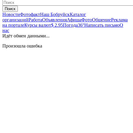
Поиск
Новости
Фотофакт
Наш Бобруйск
Каталог
организаций
Работа
Объявления
Афиша
Фото
Общение
Реклама
на портале
Курсы валют
$ 2.95
Погода
36°
Написать письмо
О
нас
Идёт обмен данными...
Произошла ошибка