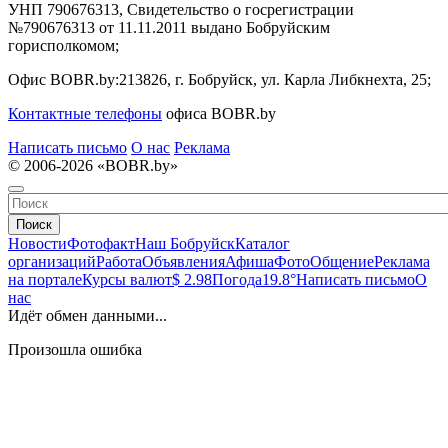
УНП 790676313, Свидетельство о госрегистрации
№790676313 от 11.11.2011 выдано Бобруйским
горисполкомом;
Офис BOBR.by:
213826, г. Бобруйск, ул. Карла Либкнехта, 25;
Контактные телефоны
офиса BOBR.by
Написать письмо
О нас
Реклама
© 2006-2026 «BOBR.by»
Поиск
Новости
Фотофакт
Наш Бобруйск
Каталог
организаций
Работа
Объявления
Афиша
Фото
Общение
Реклама
на портале
Курсы валют
$ 2.98
Погода
19.8°
Написать письмо
О
нас
Идёт обмен данными...
Произошла ошибка