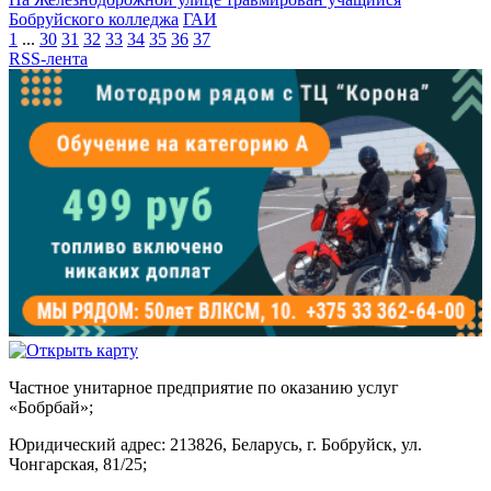
Бобруйского колледжа
ГАИ
1
...
30
31
32
33
34
35
36
37
RSS-лента
Частное унитарное предприятие по оказанию услуг
«Бобрбай»;
Юридический адрес:
213826, Беларусь, г. Бобруйск, ул.
Чонгарская, 81/25;