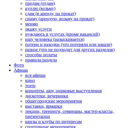
продам (отдам)
куплю (возьму)
сдам (в аренду, на прокат)
сниму (арендую, возьму на прокат)
меняю
окажу услуги
нуждаюсь в услугах (кроме вакансий)
ищу человека (разыскивается)
потери и находки (что потеряли или нашли)
разное (что не подходит для других разделов)
способы оплаты
правила раздела
Фото
Афиша
вся афиша
кино
театр
концерты, шоу, цирковые выступления
дискотеки, вечеринки
общегородские мероприятия
выставки, ярмарки
лекции, тренинги, семинары, мастер-классы,
презентации
квизы и клубы по интересам
спортивные мероприятия