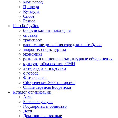
Мой город
Природа
Культура
Спорт
Разное
Наш Бобруйск
бобруйская энциклопедия
справка
транспорт
расписание движения городских автобусов
здоровье, спорт, туризм
экономика
религия и национально-культурные объединения
культура, образование, СМИ
литература и искусство
о городе
Фотогалереи
Сферические 360° панорамы
Online-сервисы Бобруйска
Каталог организаций
Авто
Бытовые услуги
Государство и общество
Дети
Домашние животные