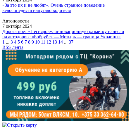
«За это их и не любят». Очень странное поведение
велосипедиста напугало водителя
Автоновости
7 октября 2024
Дорога поет «Песняров»: инновационную разметку нанесли
на автодороге «Бобруйск — Мозырь — граница Украины»
1
...
3
4
5
6
7
8
9
10
11
12
13
14
...
37
RSS-лента