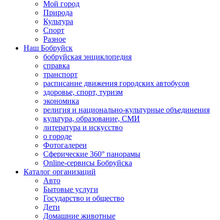
Мой город
Природа
Культура
Спорт
Разное
Наш Бобруйск
бобруйская энциклопедия
справка
транспорт
расписание движения городских автобусов
здоровье, спорт, туризм
экономика
религия и национально-культурные объединения
культура, образование, СМИ
литература и искусство
о городе
Фотогалереи
Сферические 360° панорамы
Online-сервисы Бобруйска
Каталог организаций
Авто
Бытовые услуги
Государство и общество
Дети
Домашние животные