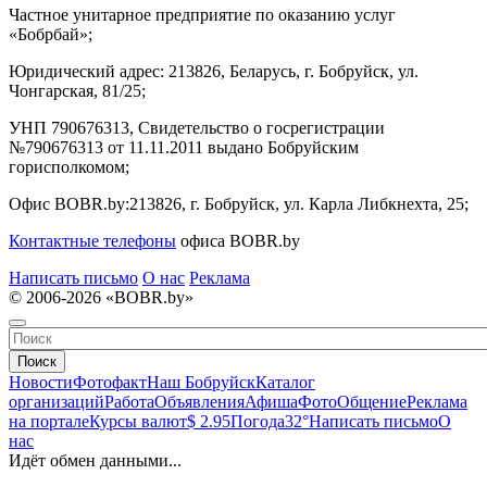
Частное унитарное предприятие по оказанию услуг
«Бобрбай»;
Юридический адрес:
213826, Беларусь, г. Бобруйск, ул.
Чонгарская, 81/25;
УНП 790676313, Свидетельство о госрегистрации
№790676313 от 11.11.2011 выдано Бобруйским
горисполкомом;
Офис BOBR.by:
213826, г. Бобруйск, ул. Карла Либкнехта, 25;
Контактные телефоны
офиса BOBR.by
Написать письмо
О нас
Реклама
© 2006-2026 «BOBR.by»
Поиск
Новости
Фотофакт
Наш Бобруйск
Каталог
организаций
Работа
Объявления
Афиша
Фото
Общение
Реклама
на портале
Курсы валют
$ 2.95
Погода
32°
Написать письмо
О
нас
Идёт обмен данными...