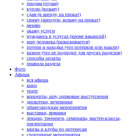
продам (отдам)
куплю (возьму)
сдам (в аренду, на прокат)
сниму (арендую, возьму на прокат)
меняю
окажу услуги
нуждаюсь в услугах (кроме вакансий)
ищу человека (разыскивается)
потери и находки (что потеряли или нашли)
разное (что не подходит для других разделов)
способы оплаты
правила раздела
Фото
Афиша
вся афиша
кино
театр
концерты, шоу, цирковые выступления
дискотеки, вечеринки
общегородские мероприятия
выставки, ярмарки
лекции, тренинги, семинары, мастер-классы,
презентации
квизы и клубы по интересам
спортивные мероприятия