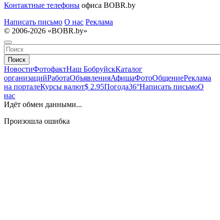
Контактные телефоны
офиса BOBR.by
Написать письмо
О нас
Реклама
© 2006-2026 «BOBR.by»
Поиск
Новости
Фотофакт
Наш Бобруйск
Каталог
организаций
Работа
Объявления
Афиша
Фото
Общение
Реклама
на портале
Курсы валют
$ 2.95
Погода
36°
Написать письмо
О
нас
Идёт обмен данными...
Произошла ошибка