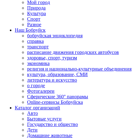
Мой город
Природа
Культура
Спорт
Разное
Наш Бобруйск
бобруйская энциклопедия
справка
транспорт
расписание движения городских автобусов
здоровье, спорт, туризм
экономика
религия и национально-культурные объединения
культура, образование, СМИ
литература и искусство
о городе
Фотогалереи
Сферические 360° панорамы
Online-сервисы Бобруйска
Каталог организаций
Авто
Бытовые услуги
Государство и общество
Дети
Домашние животные