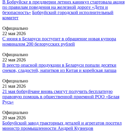
В Бобруйске в преддверии летних каникул стартовала акция
по правилам поведения на железной дороге «Дети и
безопасность»
Бобруйский городской исполнительный
комитет
Официально
22 мая 2026
С июня в Беларуси поступит в обращение новая купюра
номиналом 200 белорусских рублей
Официально
22 мая 2026
В реестр опасной продукции в Беларуси попали десятки
снеков, сладостей, напитков из Китая и корейская лапша
Официально
21 мая 2026
21 мая бобруйчане вновь смогут получить бесплатную
правовую помощь в общественной приемной РОО «Белая
Русь»
Официально
20 мая 2026
Бобруйский завод тракторных деталей и агрегатов посетил
министр промышленности Андрей Кузнецов