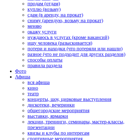
продам (отдам)
куплю (возьму)
сдам (в аренду, на прокат)
сниму (арендую, возьму на прокат)
меняю
окажу услуги
нуждаюсь в услугах (кроме вакансий)
ищу человека (разыскивается)
потери и находки (что потеряли или нашли)
разное (что не подходит для других разделов)
способы оплаты
правила раздела
Фото
Афиша
вся афиша
кино
театр
концерты, шоу, цирковые выступления
дискотеки, вечеринки
общегородские мероприятия
выставки, ярмарки
лекции, тренинги, семинары, мастер-классы,
презентации
квизы и клубы по интересам
спортивные мероприятия