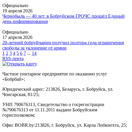
Официально
19 апреля 2026
Чернобыль — 40 лет: в Бобруйском ГРОЧС прошёл Единый
день информирования
Официально
17 апреля 2026
20-летний бобруйчанин получил полтора года ограничения
свободы за уклонение от армии
1
2
3
4
5
6
7
...
14
RSS-лента
Частное унитарное предприятие по оказанию услуг
«Бобрбай»;
Юридический адрес:
213826, Беларусь, г. Бобруйск, ул.
Чонгарская, 81/25;
УНП 790676313, Свидетельство о госрегистрации
№790676313 от 11.11.2011 выдано Бобруйским
горисполкомом;
Офис BOBR.by:
213826, г. Бобруйск, ул. Карла Либкнехта, 25;