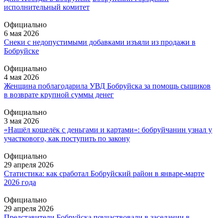
исполнительный комитет
Официально
6 мая 2026
Снеки с недопустимыми добавками изъяли из продажи в
Бобруйске
Официально
4 мая 2026
Женщина поблагодарила УВД Бобруйска за помощь сыщиков
в возврате крупной суммы денег
Официально
3 мая 2026
«Нашёл кошелёк с деньгами и картами»: бобруйчанин узнал у
участкового, как поступить по закону
Официально
29 апреля 2026
Статистика: как сработал Бобруйский район в январе-марте
2026 года
Официально
29 апреля 2026
Представители Бобруйска поучаствовали в заседании в