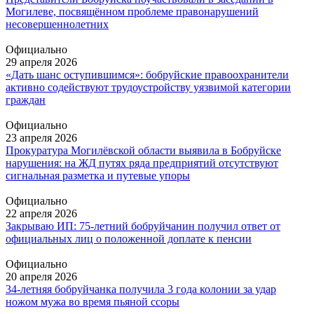
Могилеве, посвящённом проблеме правонарушений
несовершеннолетних
Официально
29 апреля 2026
«Дать шанс оступившимся»: бобруйские правоохранители
активно содействуют трудоустройству уязвимой категории
граждан
Официально
23 апреля 2026
Прокуратура Могилёвской области выявила в Бобруйске
нарушения: на ЖД путях ряда предприятий отсутствуют
сигнальная разметка и путевые упоры
Официально
22 апреля 2026
Закрываю ИП: 75-летний бобруйчанин получил ответ от
официальных лиц о положенной доплате к пенсии
Официально
20 апреля 2026
34-летняя бобруйчанка получила 3 года колонии за удар
ножом мужа во время пьяной ссоры