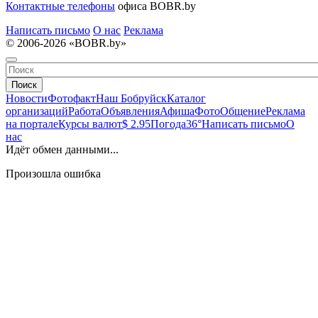
Контактные телефоны
офиса BOBR.by
Написать письмо
О нас
Реклама
© 2006-2026 «BOBR.by»
Поиск
Новости
Фотофакт
Наш Бобруйск
Каталог
организаций
Работа
Объявления
Афиша
Фото
Общение
Реклама
на портале
Курсы валют
$ 2.95
Погода
36°
Написать письмо
О
нас
Идёт обмен данными...
Произошла ошибка