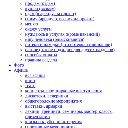
продам (отдам)
куплю (возьму)
сдам (в аренду, на прокат)
сниму (арендую, возьму на прокат)
меняю
окажу услуги
нуждаюсь в услугах (кроме вакансий)
ищу человека (разыскивается)
потери и находки (что потеряли или нашли)
разное (что не подходит для других разделов)
способы оплаты
правила раздела
Фото
Афиша
вся афиша
кино
театр
концерты, шоу, цирковые выступления
дискотеки, вечеринки
общегородские мероприятия
выставки, ярмарки
лекции, тренинги, семинары, мастер-классы,
презентации
квизы и клубы по интересам
спортивные мероприятия