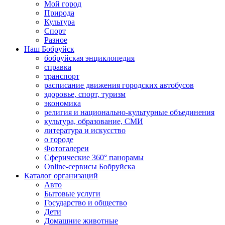
Мой город
Природа
Культура
Спорт
Разное
Наш Бобруйск
бобруйская энциклопедия
справка
транспорт
расписание движения городских автобусов
здоровье, спорт, туризм
экономика
религия и национально-культурные объединения
культура, образование, СМИ
литература и искусство
о городе
Фотогалереи
Сферические 360° панорамы
Online-сервисы Бобруйска
Каталог организаций
Авто
Бытовые услуги
Государство и общество
Дети
Домашние животные