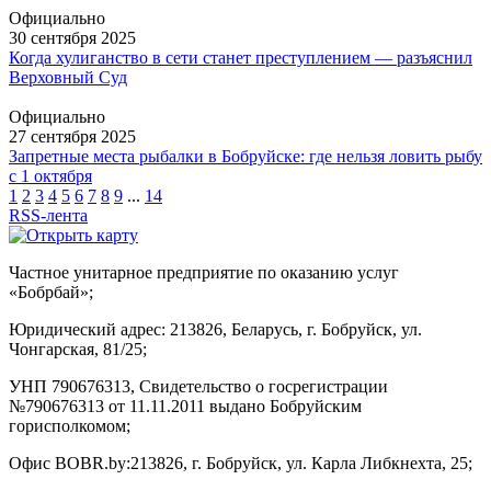
Официально
30 сентября 2025
Когда хулиганство в сети станет преступлением — разъяснил
Верховный Суд
Официально
27 сентября 2025
Запретные места рыбалки в Бобруйске: где нельзя ловить рыбу
с 1 октября
1
2
3
4
5
6
7
8
9
...
14
RSS-лента
Частное унитарное предприятие по оказанию услуг
«Бобрбай»;
Юридический адрес:
213826, Беларусь, г. Бобруйск, ул.
Чонгарская, 81/25;
УНП 790676313, Свидетельство о госрегистрации
№790676313 от 11.11.2011 выдано Бобруйским
горисполкомом;
Офис BOBR.by:
213826, г. Бобруйск, ул. Карла Либкнехта, 25;